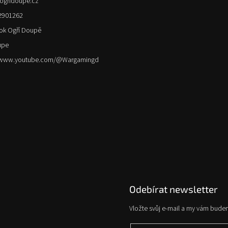
ogridoupe.cz
2901262
ok Ogří Doupě
upe
//www.youtube.com/@Wargamingd
Odebírat newsletter
Vložte svůj e-mail a my vám bude