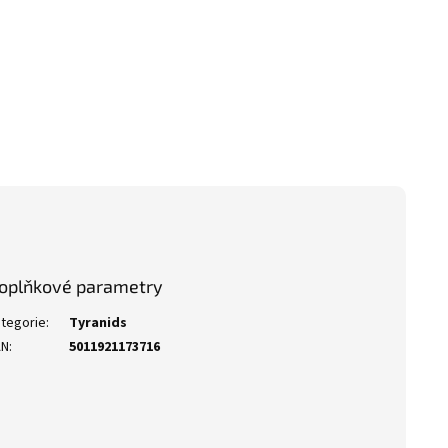
oplňkové parametry
tegorie
:
Tyranids
AN
:
5011921173716