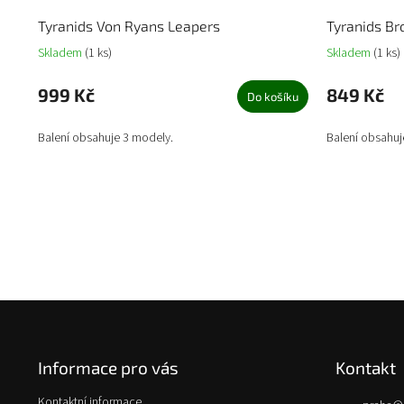
Tyranids Von Ryans Leapers
Tyranids Br
Skladem
(1 ks)
Skladem
(1 ks)
999 Kč
849 Kč
Do košíku
Balení obsahuje 3 modely.
Balení obsahuj
Z
á
p
Informace pro vás
Kontakt
a
t
Kontaktní informace