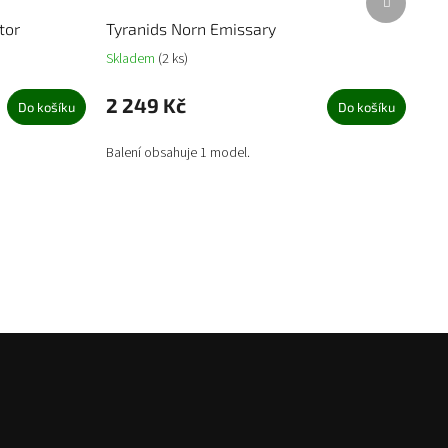
produkt
tor
Tyranids Norn Emissary
Skladem
(2 ks)
2 249 Kč
Do košíku
Do košíku
Balení obsahuje 1 model.