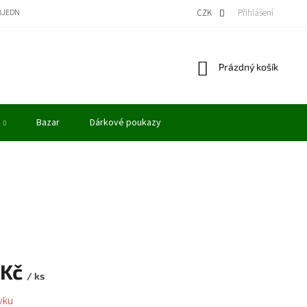
BJEDNÁVKA
BONUSOVÝ PROGRAM - KREDITY
VÝKUP MODELŮ
CZK
Přihlášení
OBCHODN
Nákupní
Prázdný košík
košík
Bazar
Dárkové poukazy
 Kč
/ ks
vku