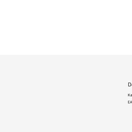
D
Ka
E