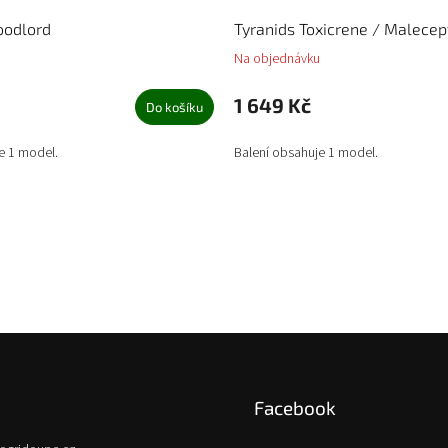
oodlord
Tyranids Toxicrene / Malecep
Na objednávku
1 649 Kč
Do košíku
e 1 model.
Balení obsahuje 1 model.
Facebook