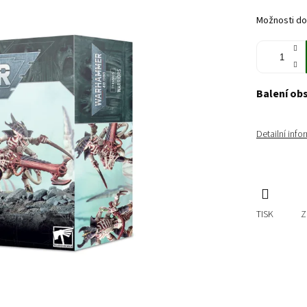
cena:
Možnosti do
Balení ob
Detailní inf
TISK
Z