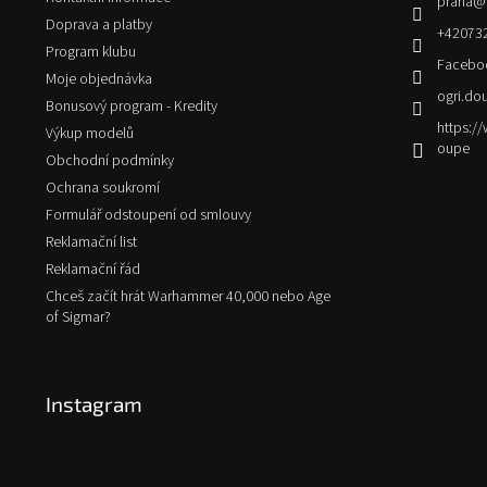
praha
@
í
Doprava a platby
+42073
Program klubu
Facebo
Moje objednávka
ogri.do
Bonusový program - Kredity
https:
Výkup modelů
oupe
Obchodní podmínky
Ochrana soukromí
Formulář odstoupení od smlouvy
Reklamační list
Reklamační řád
Chceš začít hrát Warhammer 40,000 nebo Age
of Sigmar?
Instagram