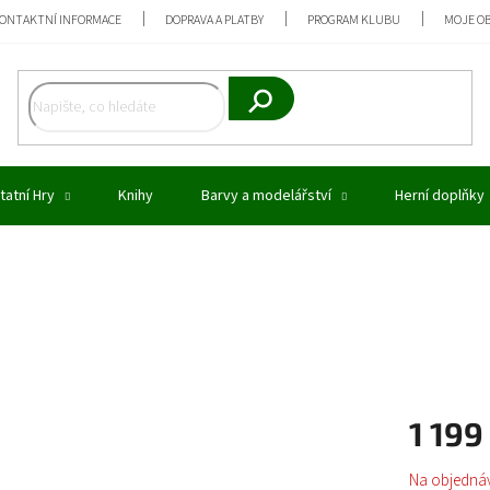
ONTAKTNÍ INFORMACE
DOPRAVA A PLATBY
PROGRAM KLUBU
MOJE O
Hledat
tatní Hry
Knihy
Barvy a modelářství
Herní doplňky
1 199
Měrná
Na objedná