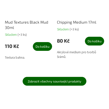
Mud Textures Black Mud
Chipping Medium 17ml
30ml
Skladem
(>3 ks)
Skladem
(>3 ks)
80 Kč
Do košíku
110 Kč
Do košíku
Akrylové medium pro tvorbů
šrámů.
Textura bahna.
Zobrazit všechny související produkty