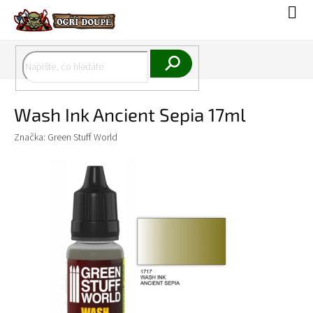
Přejít
Náku
na
koší
obsah
Hledat
Wash Ink Ancient Sepia 17ml
Značka:
Green Stuff World