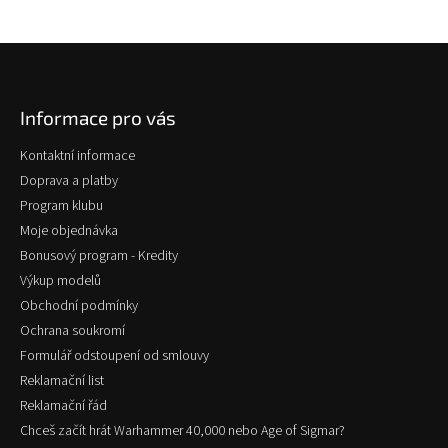
Z
á
p
Informace pro vás
a
t
Kontaktní informace
í
Doprava a platby
Program klubu
Moje objednávka
Bonusový program - Kredity
Výkup modelů
Obchodní podmínky
Ochrana soukromí
Formulář odstoupení od smlouvy
Reklamační list
Reklamační řád
Chceš začít hrát Warhammer 40,000 nebo Age of Sigmar?