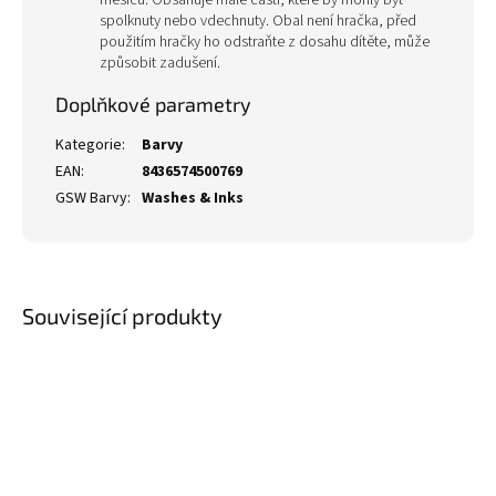
měsíců. Obsahuje malé části, které by mohly být
spolknuty nebo vdechnuty. Obal není hračka, před
použitím hračky ho odstraňte z dosahu dítěte, může
způsobit zadušení.
Doplňkové parametry
Kategorie
:
Barvy
EAN
:
8436574500769
GSW Barvy
:
Washes & Inks
Související produkty