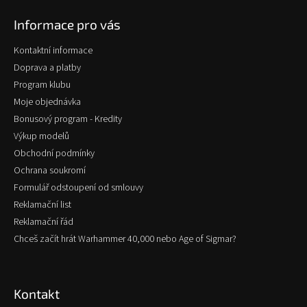
p
Informace pro vás
a
t
Kontaktní informace
í
Doprava a platby
Program klubu
Moje objednávka
Bonusový program - Kredity
Výkup modelů
Obchodní podmínky
Ochrana soukromí
Formulář odstoupení od smlouvy
Reklamační list
Reklamační řád
Chceš začít hrát Warhammer 40,000 nebo Age of Sigmar?
Kontakt