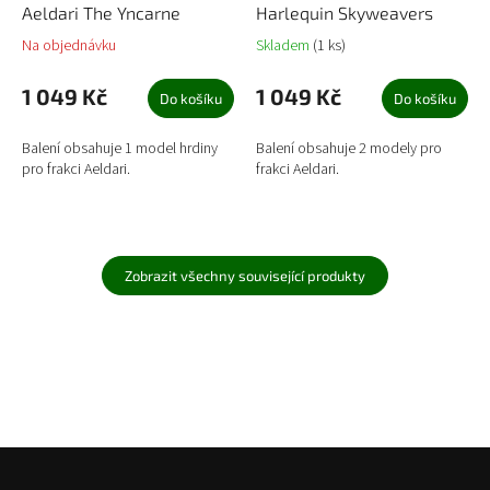
Aeldari The Yncarne
Harlequin Skyweavers
Na objednávku
Skladem
(1 ks)
1 049 Kč
1 049 Kč
Do košíku
Do košíku
Balení obsahuje 1 model hrdiny
Balení obsahuje 2 modely pro
pro frakci Aeldari.
frakci Aeldari.
Zobrazit všechny související produkty
Z
á