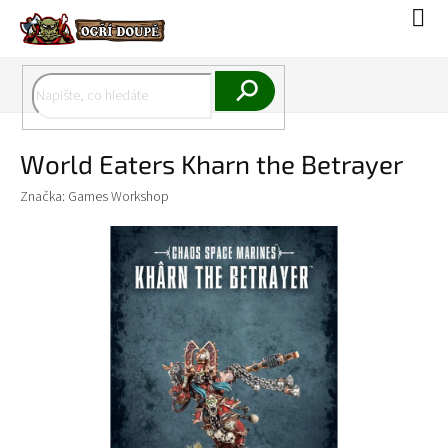
Přejít
Náku
na
koší
obsah
Hledat
World Eaters Kharn the Betrayer
Značka:
Games Workshop