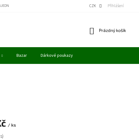
BJEDNÁVKA
BONUSOVÝ PROGRAM - KREDITY
VÝKUP MODELŮ
CZK
Přihlášení
OBCHODN
Nákupní
Prázdný košík
košík
Bazar
Dárkové poukazy
Kč
/ ks
ks)