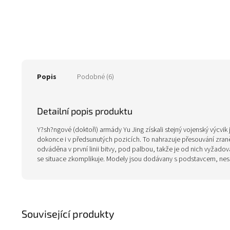
Popis
Podobné (6)
Detailní popis produktu
Y?sh?ngové (doktoři) armády Yu Jing získali stejný vojenský výcvik 
dokonce i v předsunutých pozicích. To nahrazuje přesouvání zraně
odváděna v první linii bitvy, pod palbou, takže je od nich vyžadován
se situace zkomplikuje. Modely jsou dodávany s podstavcem, nes
Související produkty