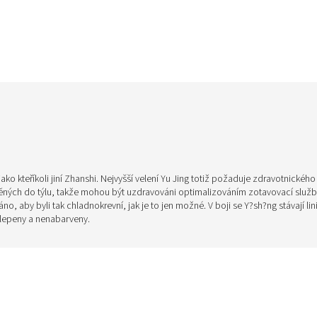
jako kteříkoli jiní Zhanshi. Nejvyšší velení Yu Jing totiž požaduje zdravotnické
ných do týlu, takže mohou být uzdravováni optimalizováním zotavovací služby.
o, aby byli tak chladnokrevní, jak je to jen možné. V boji se Y?sh?ng stávají lin
lepeny a nenabarveny.