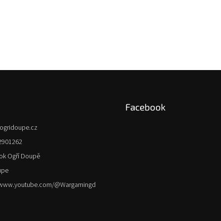
Facebook
ogridoupe.cz
2901262
ok Ogří Doupě
upe
//www.youtube.com/@Wargamingd