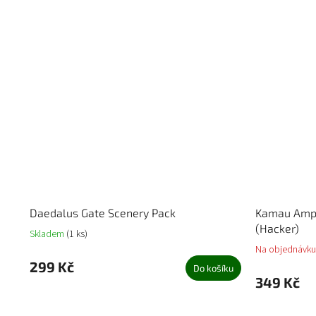
Daedalus Gate Scenery Pack
Kamau Amph
(Hacker)
Skladem
(1 ks)
Na objednávku
299 Kč
Do košíku
349 Kč