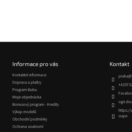
Z
á
p
Informace pro vás
Kontakt
a
t
Kontaktní informace
praha
@
í
Doprava a platby
+42073
Program klubu
Facebo
Moje objednávka
ogri.do
Bonusový program - Kredity
https:
Výkup modelů
oupe
Obchodní podmínky
Ochrana soukromí