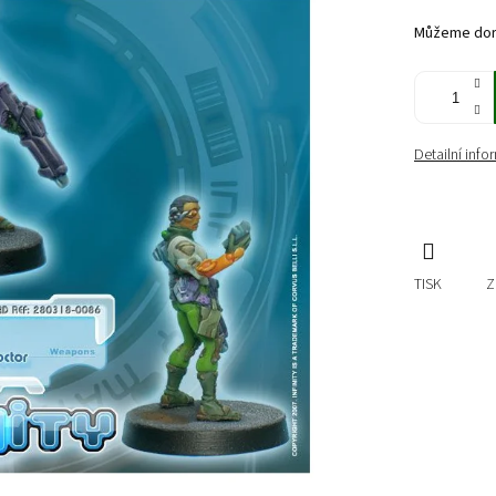
cena:
Můžeme doru
Detailní inf
TISK
Z