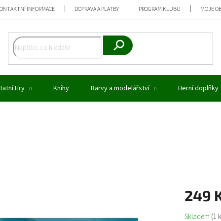
ONTAKTNÍ INFORMACE
DOPRAVA A PLATBY
PROGRAM KLUBU
MOJE O
Hledat
tatní Hry
Knihy
Barvy a modelářství
Herní doplňky
249 
Měrná
Skladem
(1 