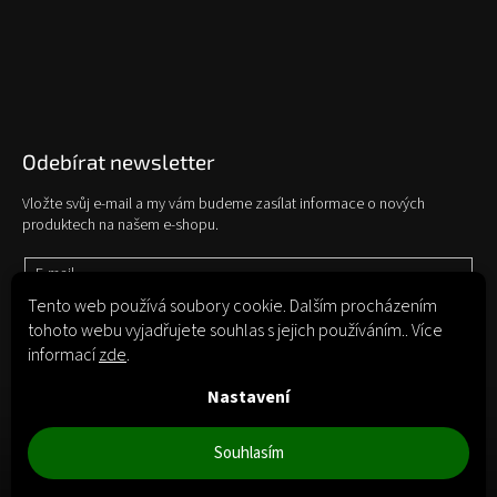
Odebírat newsletter
Vložte svůj e-mail a my vám budeme zasílat informace o nových
produktech na našem e-shopu.
E-mail
Tento web používá soubory cookie. Dalším procházením
tohoto webu vyjadřujete souhlas s jejich používáním.. Více
Vložením e-mailu souhlasíte s
podmínkami ochrany osobních údajů
informací
zde
.
Přihlásit se
Nastavení
Souhlasím