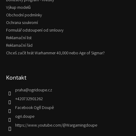
Bonusový program - Kredity
Výkup modelů
Obchodní podmínky
Ochrana soukromí
Formulář odstoupení od smlouvy
Reklamační list
Reklamační řád
Chceš začít hrát Warhammer 40,000 nebo Age of Sigmar?
Kontakt
praha
@
ogridoupe.cz
+420732901262
Facebook Ogří Doupě
ogri.doupe
https://www.youtube.com/@Wargamingdoupe