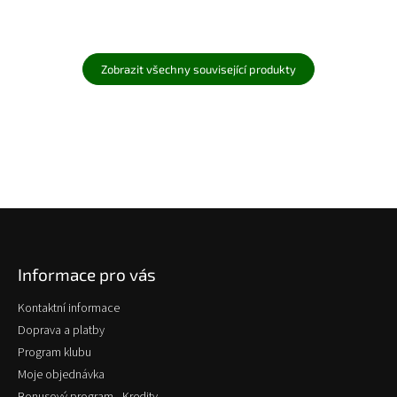
Zobrazit všechny související produkty
Z
á
p
Informace pro vás
a
t
Kontaktní informace
í
Doprava a platby
Program klubu
Moje objednávka