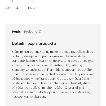
ZEPTAT SE
HLÍDAT
Popis
Podobné (6)
Detailní popis produktu
Státní ministr obrany Yu Jing má osm armád rozptýlených po
teritoriu, které jsou rozpoznatelné díky charakteristické
standartě, kterou každá z nich nese. Z toho důvodu jsou tyto
armády obecně známy jako Zhanshi Qízh?, jednotky
Standarty. Zhanshi jsou pilíři armády, jednotkami obecného
určení. Účastní se společných akcí a ofenzivních operací jako
běžné jednotky. Tvoří také obranné posádky měst a čelních
postavení. Jednou z vlastností Zhanshi je důležitost, kterou
přikládají boji zblízka, mnohem větší, než jakákoli jiná
pravidelná armáda. Modely jsou dodávany s podstavcem,
neslepeny a nenabarveny