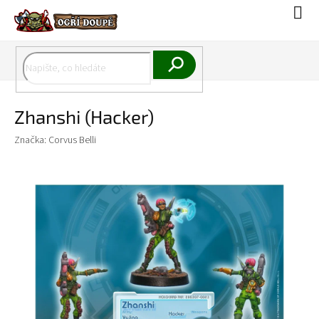
Přejít
Náku
na
koší
obsah
Hledat
Zhanshi (Hacker)
Značka:
Corvus Belli