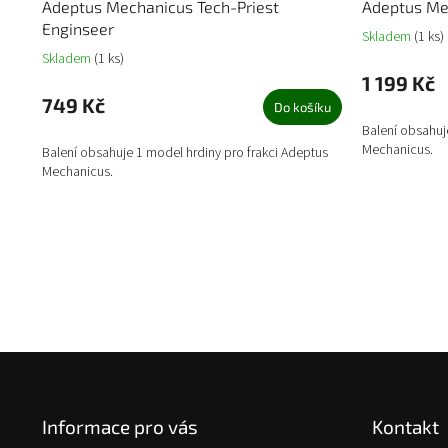
Adeptus Mechanicus Tech-Priest
Adeptus Me
Enginseer
Skladem
(1 ks)
Skladem
(1 ks)
1 199 Kč
749 Kč
Do košíku
Balení obsahuj
Mechanicus.
Balení obsahuje 1 model hrdiny pro frakci Adeptus
Mechanicus.
Z
á
p
Informace pro vás
Kontakt
a