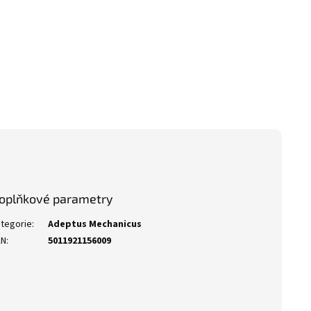
oplňkové parametry
tegorie
:
Adeptus Mechanicus
AN
:
5011921156009