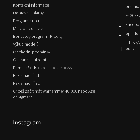
t
Kontaktní informace
praha
@
í
Doprava a platby
+42073
Program klubu
Facebo
Moje objednávka
ogri.do
Bonusový program - Kredity
https:
Výkup modelů
oupe
Obchodní podmínky
Ochrana soukromí
Formulář odstoupení od smlouvy
Reklamační list
Reklamační řád
Chceš začít hrát Warhammer 40,000 nebo Age
of Sigmar?
Instagram