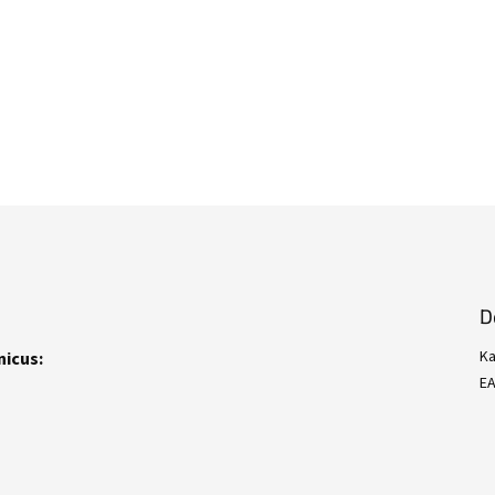
D
Ka
nicus:
E