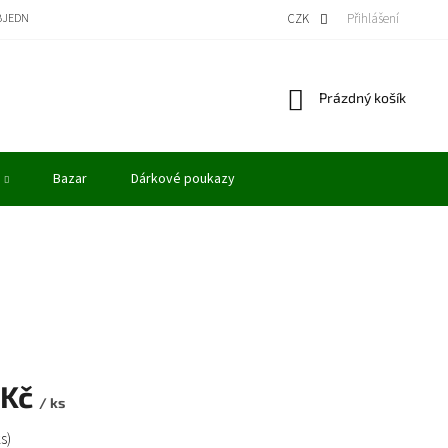
BJEDNÁVKA
BONUSOVÝ PROGRAM - KREDITY
VÝKUP MODELŮ
CZK
Přihlášení
OBCHODN
Nákupní
Prázdný košík
košík
Bazar
Dárkové poukazy
 Kč
/ ks
ks)