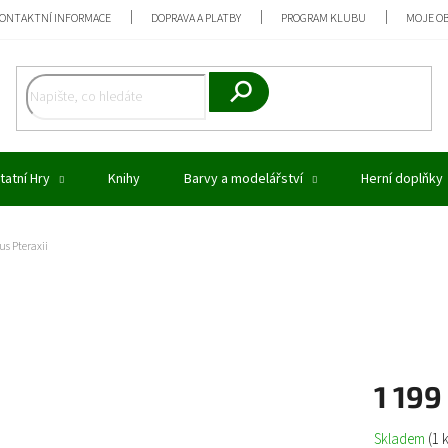
ONTAKTNÍ INFORMACE
DOPRAVA A PLATBY
PROGRAM KLUBU
MOJE O
Hledat
tatní Hry
Knihy
Barvy a modelářství
Herní doplňky
s Pteraxii
1 199
Měrná
Skladem
(1 