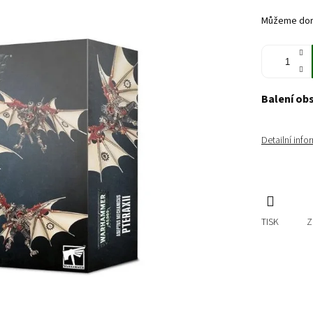
cena:
Můžeme doru
Balení ob
Detailní inf
TISK
Z