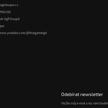
ogridoupe.cz
2901262
ok Ogří Doupě
upe
//www.youtube.com/@Wargamingd
Odebírat newsletter
Vložte svůj e-mail a my vám bude