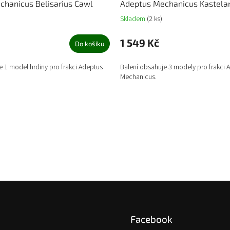
chanicus Belisarius Cawl
Adeptus Mechanicus Kastela
Skladem
(2 ks)
1 549 Kč
Do košíku
e 1 model hrdiny pro frakci Adeptus
Balení obsahuje 3 modely pro frakci 
Mechanicus.
Facebook