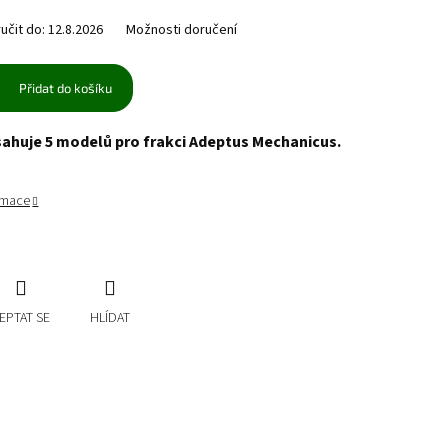
čit do:
12.8.2026
Možnosti doručení
Přidat do košíku
sahuje 5 modelů pro frakci Adeptus Mechanicus.
ormace
EPTAT SE
HLÍDAT