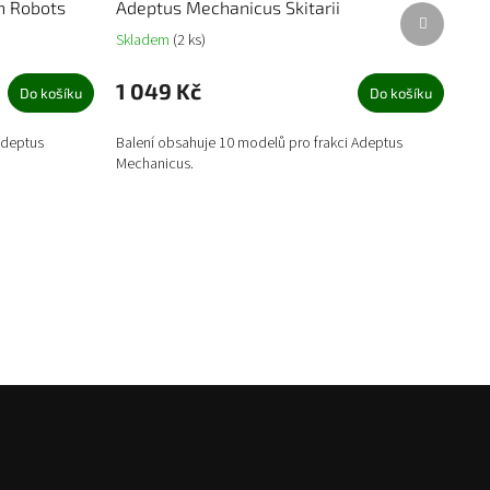
n Robots
Adeptus Mechanicus Skitarii
Další
produkt
Skladem
(2 ks)
1 049 Kč
Do košíku
Do košíku
Adeptus
Balení obsahuje 10 modelů pro frakci Adeptus
Mechanicus.