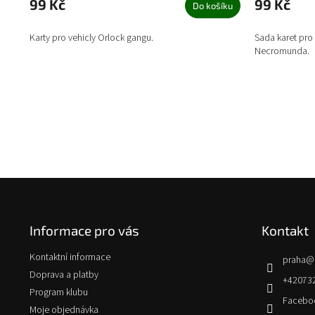
99 Kč
99 Kč
Do košíku
Karty pro vehicly Orlock gangu.
Sada karet pro 
Necromunda.
Z
á
p
Informace pro vás
Kontakt
a
t
Kontaktní informace
praha
@
í
Doprava a platby
+42073
Program klubu
Facebo
Moje objednávka