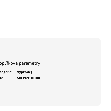
oplňkové parametry
tegorie
:
Výprodej
AN
:
5011921100088