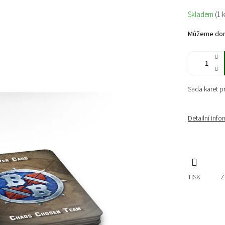
Měrná
Skladem
(1 
cena:
Můžeme doru
Sada karet p
Detailní inf
TISK
Z