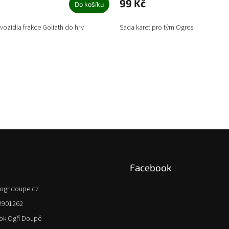
99 Kč
Do košíku
vozidla frakce Goliath do hry
Sada karet pro tým Ogres.
Facebook
ogridoupe.cz
2901262
ok Ogří Doupě