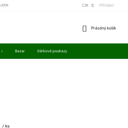
BJEDNÁVKA
BONUSOVÝ PROGRAM - KREDITY
VÝKUP MODELŮ
CZK
Přihlášení
OBCHODN
Nákupní
Prázdný košík
košík
Bazar
Dárkové poukazy
č
/ ks