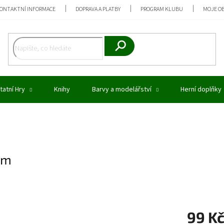
ONTAKTNÍ INFORMACE
DOPRAVA A PLATBY
PROGRAM KLUBU
MOJE O
Hledat
tatní Hry
Knihy
Barvy a modelářství
Herní doplňky
am
99 K