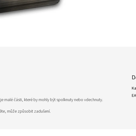
D
Ka
E
 malé části, které by mohly být spolknuty nebo vdechnuty.
těte, může způsobit zadušení.