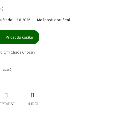
ks)
čit do:
12.8.2026
Možnosti doručení
Přidat do košíku
ro tým Chaos Chosen.
ormace
EPTAT SE
HLÍDAT