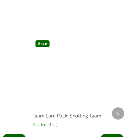
Akce
Další
Team Card Pack: Snotling Team
produkt
Skladem
(1 ks)