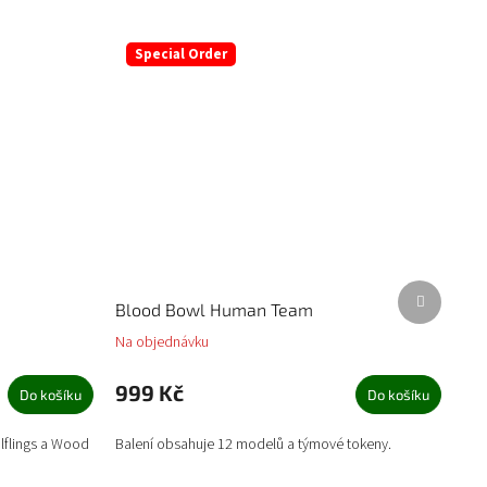
Special Order
Další
Blood Bowl Human Team
produkt
Na objednávku
999 Kč
Do košíku
Do košíku
lflings a Wood
Balení obsahuje 12 modelů a týmové tokeny.