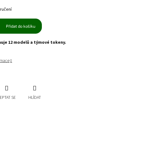
ručení
Přidat do košíku
uje 12 modelů a týmové tokeny.
ormace
EPTAT SE
HLÍDAT