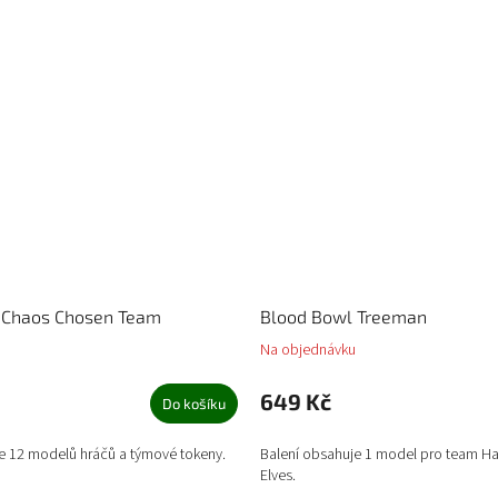
 Chaos Chosen Team
Blood Bowl Treeman
Na objednávku
649 Kč
Do košíku
e 12 modelů hráčů a týmové tokeny.
Balení obsahuje 1 model pro team Ha
Elves.