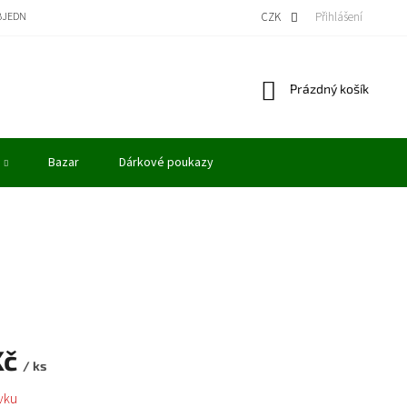
BJEDNÁVKA
BONUSOVÝ PROGRAM - KREDITY
VÝKUP MODELŮ
CZK
Přihlášení
OBCHODN
Nákupní
Prázdný košík
košík
Bazar
Dárkové poukazy
Kč
/ ks
vku