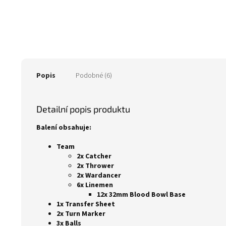
Popis
Podobné (6)
Detailní popis produktu
Balení obsahuje:
Team
2x Catcher
2x Thrower
2x Wardancer
6x Linemen
12x 32mm Blood Bowl Base
1x Transfer Sheet
2x Turn Marker
3x Balls