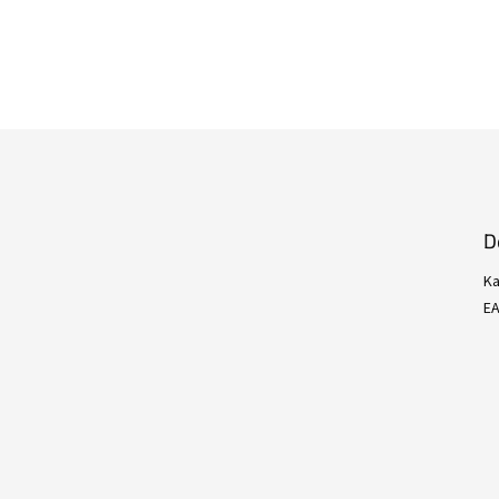
D
Ka
E