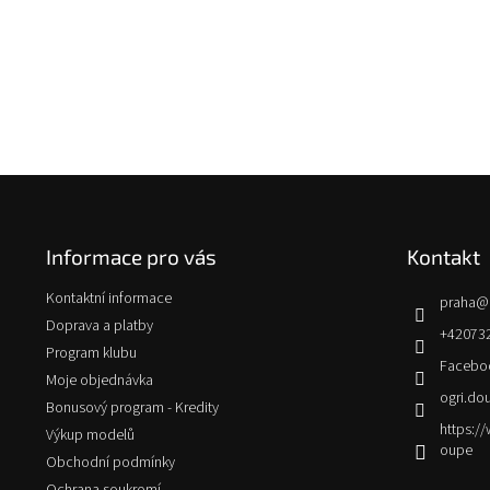
Z
á
p
Informace pro vás
Kontakt
a
t
Kontaktní informace
praha
@
í
Doprava a platby
+42073
Program klubu
Facebo
Moje objednávka
ogri.do
Bonusový program - Kredity
https:
Výkup modelů
oupe
Obchodní podmínky