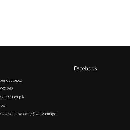
Facebook
ogridoupe.cz
2901262
ok Ogří Doupě
upe
//www.youtube.com/@Wargamingd