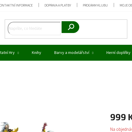
ONTAKTNÍ INFORMACE
DOPRAVA A PLATBY
PROGRAM KLUBU
MOJE O
Hledat
tatní Hry
Knihy
Barvy a modelářství
Herní doplňky
999 
Měrná
Na objedná