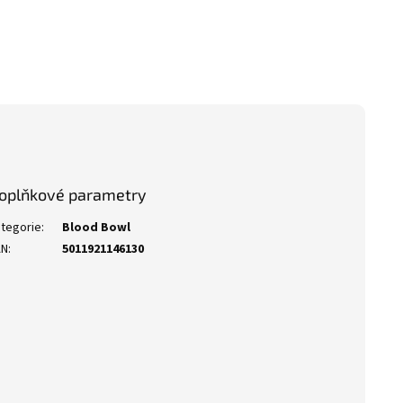
oplňkové parametry
tegorie
:
Blood Bowl
AN
:
5011921146130