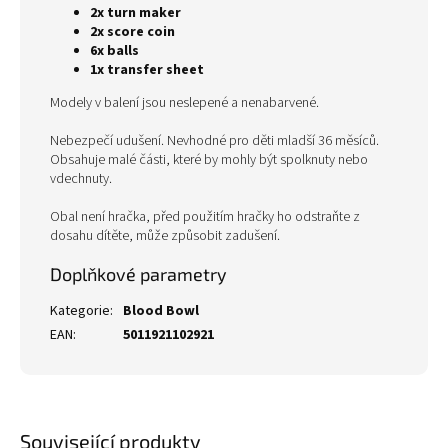
2x turn maker
2x score coin
6x balls
1x transfer sheet
Modely v balení jsou neslepené a nenabarvené.
Nebezpečí udušení. Nevhodné pro děti mladší 36 měsíců.
Obsahuje malé části, které by mohly být spolknuty nebo
vdechnuty.
Obal není hračka, před použitím hračky ho odstraňte z
dosahu dítěte, může způsobit zadušení.
Doplňkové parametry
Kategorie
:
Blood Bowl
EAN
:
5011921102921
Související produkty