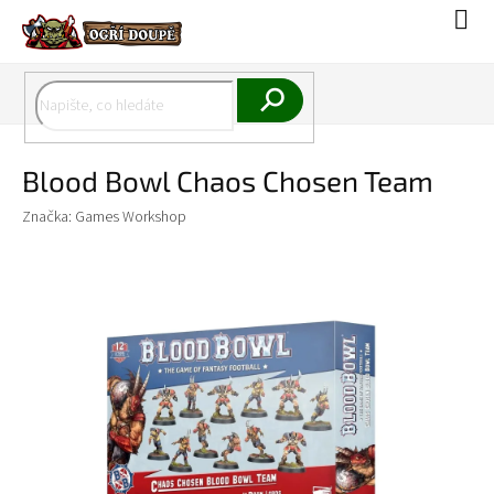
Přejít
Náku
na
koší
obsah
Hledat
Blood Bowl Chaos Chosen Team
Značka:
Games Workshop