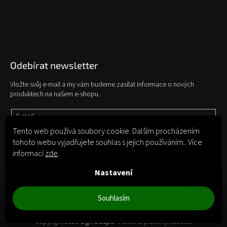
Odebírat newsletter
Vložte svůj e-mail a my vám budeme zasílat informace o nových
produktech na našem e-shopu.
E-mail
Tento web používá soubory cookie. Dalším procházením
tohoto webu vyjadřujete souhlas s jejich používáním.. Více
Vložením e-mailu souhlasíte s
podmínkami ochrany osobních údajů
informací
zde
.
Přihlásit se
Nastavení
Souhlasím
Copyright 2026
Ogří Doupě
. Všechna práva vyhrazena.