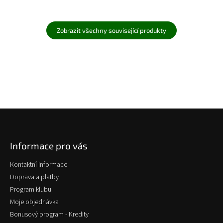
Zobrazit všechny související produkty
Z
á
p
Informace pro vás
a
t
Kontaktní informace
í
Doprava a platby
Program klubu
Moje objednávka
Bonusový program - Kredity