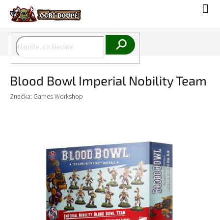
Přejít
Náku
na
koší
obsah
Hledat
Blood Bowl Imperial Nobility Team
Značka:
Games Workshop