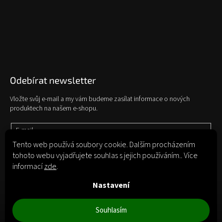
Odebírat newsletter
Vložte svůj e-mail a my vám budeme zasílat informace o nových
produktech na našem e-shopu.
E-mail
Tento web používá soubory cookie. Dalším procházením
tohoto webu vyjadřujete souhlas s jejich používáním.. Více
Vložením e-mailu souhlasíte s
podmínkami ochrany osobních údajů
informací
zde
.
Přihlásit se
Nastavení
Souhlasím