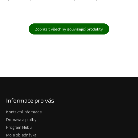
Zobrazit všechny související produkty
Z
á
p
Informace pro vás
a
t
Kontaktní informace
í
Doprava a platby
Program klubu
Moje objednávka