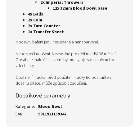
2x Imperial Throwers
12x 32mm Blood Bowl base
4x Balls
2x Coin
2x Turn Counter
1x Transfer Sheet
Modely v balení jsou neslepené a nenabarvené.
Nebezpečí udušení. Nevhodné pro děti mladší 36 měsíců.
Obsahuje malé části, které by mohly být spolknuty nebo
vdechnuty.
Obal není hračka, před použitím hračky ho odstraňte z
dosahu dítěte, může způsobit zadušení.
Doplňkové parametry
Kategorie
:
Blood Bowl
EAN
:
5011921139347