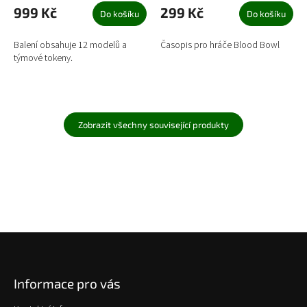
999 Kč
299 Kč
Do košíku
Do košíku
Balení obsahuje 12 modelů a
Časopis pro hráče Blood Bowl
týmové tokeny.
Zobrazit všechny související produkty
Z
á
p
Informace pro vás
a
t