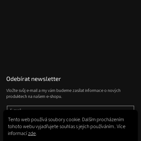
Odebírat newsletter
Vložte svůj e-mail a my vám budeme zasílat informace o nových
produktech na našem e-shopu.
E-mail
Tento web používá soubory cookie. Dalším procházením
tohoto webu vyjadřujete souhlas s jejich používáním.. Více
Vložením e-mailu souhlasíte s
podmínkami ochrany osobních údajů
informací
zde
.