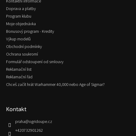
Kontaktní informace
í
Doprava a platby
Program klubu
Moje objednávka
Bonusový program - Kredity
Výkup modelů
Obchodní podmínky
Ochrana soukromí
Formulář odstoupení od smlouvy
Reklamační list
Reklamační řád
Chceš začít hrát Warhammer 40,000 nebo Age of Sigmar?
Kontakt
praha
@
ogridoupe.cz
+420732901262