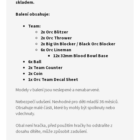
skladem.
Balení obsahuje:
Team:
2x Orc Blitzer
2x Orc Thrower
2x Big Un Blocker / Black Orc Blocker
6x Orc Lineman
12x 32mm Blood Bowl Base
6x Ball
2x Team Counter
2x Coin
1x Orc Team Decal Sheet
Modely v balení jsou neslepené a nenabarvené.
Nebezpečí udušení. Nevhodné pro děti mladší 36 měsíců.
Obsahuje malé části, které by mohly být spolknuty nebo
vdechnuty.
Obal není hračka, před použitím hračky ho odstraňte z
dosahu dítěte, může způsobit zadušení.