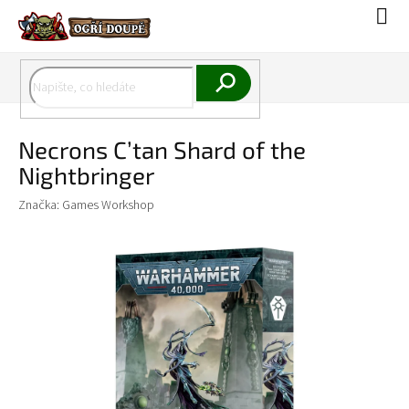
Přejít
Náku
na
koší
obsah
Hledat
Necrons C’tan Shard of the
Nightbringer
Značka:
Games Workshop