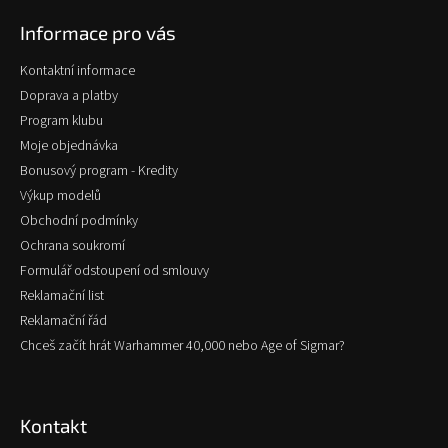
p
Informace pro vás
a
t
Kontaktní informace
í
Doprava a platby
Program klubu
Moje objednávka
Bonusový program - Kredity
Výkup modelů
Obchodní podmínky
Ochrana soukromí
Formulář odstoupení od smlouvy
Reklamační list
Reklamační řád
Chceš začít hrát Warhammer 40,000 nebo Age of Sigmar?
Kontakt