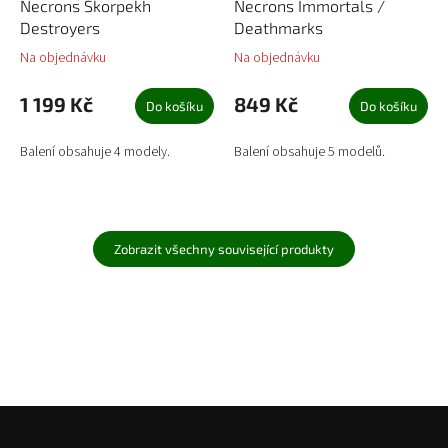
Necrons Skorpekh
Necrons Immortals /
Destroyers
Deathmarks
Na objednávku
Na objednávku
1 199 Kč
849 Kč
Do košíku
Do košíku
Balení obsahuje 4 modely.
Balení obsahuje 5 modelů.
Zobrazit všechny související produkty
Z
á