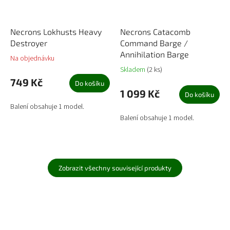
Necrons Lokhusts Heavy
Necrons Catacomb
Destroyer
Command Barge /
Annihilation Barge
Na objednávku
Skladem
(2 ks)
749 Kč
Do košíku
1 099 Kč
Do košíku
Balení obsahuje 1 model.
Balení obsahuje 1 model.
Zobrazit všechny související produkty