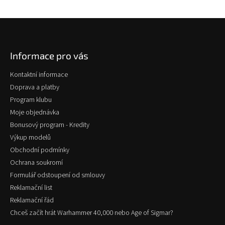
Z
á
p
Informace pro vás
a
t
Kontaktní informace
í
Doprava a platby
Program klubu
Moje objednávka
Bonusový program - Kredity
Výkup modelů
Obchodní podmínky
Ochrana soukromí
Formulář odstoupení od smlouvy
Reklamační list
Reklamační řád
Chceš začít hrát Warhammer 40,000 nebo Age of Sigmar?