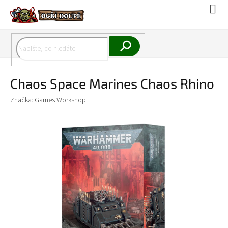
Přejít
Náku
na
koší
obsah
Hledat
Chaos Space Marines Chaos Rhino
Značka:
Games Workshop