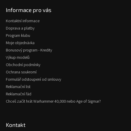
p
Informace pro vás
a
t
Kontaktní informace
í
Doprava a platby
Program klubu
Moje objednávka
Bonusový program - Kredity
Výkup modelů
Obchodní podmínky
Ochrana soukromí
Formulář odstoupení od smlouvy
Reklamační list
Reklamační řád
Chceš začít hrát Warhammer 40,000 nebo Age of Sigmar?
Kontakt