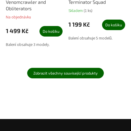
Venomcrawler and
Terminator Squad
Obliterators
Skladem
(1 ks)
Na objednávku
1 199 Kč
Do košíku
1 499 Kč
Do košíku
Balení obsahuje 5 modelů.
Balení obsahuje 3 modely.
Zobrazit všechny související produkty
Z
á