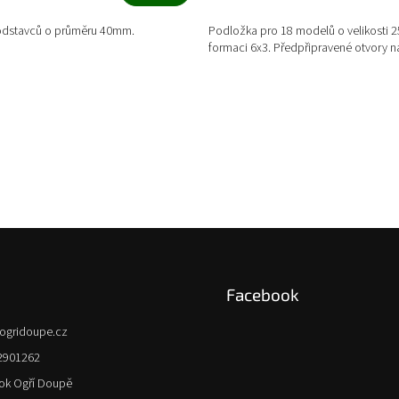
podstavců o průměru 40mm.
Podložka pro 18 modelů o velikosti
formaci 6x3. Předpřipravené otvory n
Facebook
ogridoupe.cz
2901262
ok Ogří Doupě