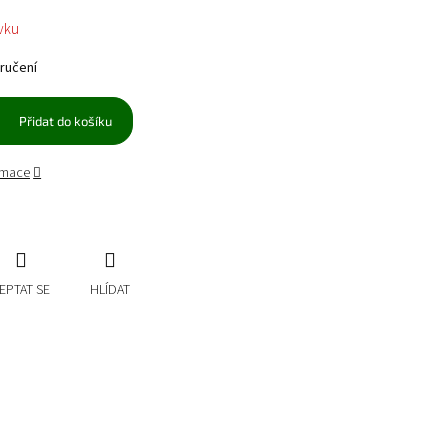
vku
ručení
Přidat do košíku
ormace
EPTAT SE
HLÍDAT