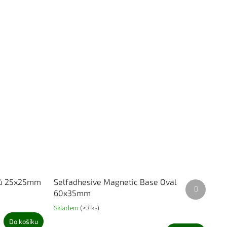
lů 25x25mm
Selfadhesive Magnetic Base Oval
Další
60x35mm
produkt
Skladem
(>3 ks)
Do košíku