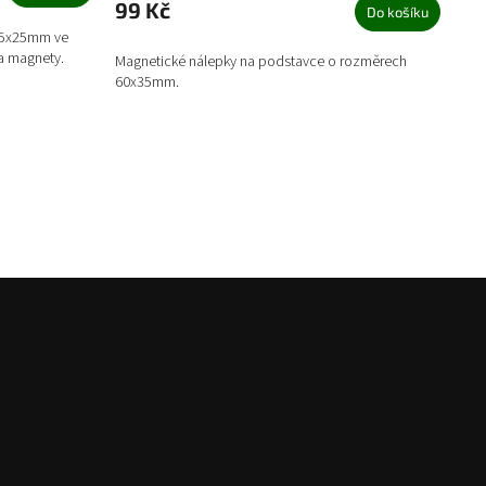
99 Kč
Do košíku
 25x25mm ve
a magnety.
Magnetické nálepky na podstavce o rozměrech
60x35mm.