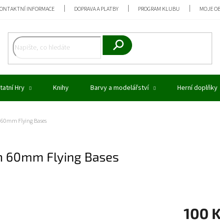
ONTAKTNÍ INFORMACE
DOPRAVA A PLATBY
PROGRAM KLUBU
MOJE O
Hledat
tatní Hry
Knihy
Barvy a modelářství
Herní doplňky
th 60mm Flying Bases
ith 60mm Flying Bases
100 