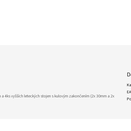
D
Ka
E
a 4ks vyšších leteckých stojen s kulovým zakončením (2x 30mm a 2x
P