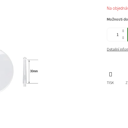
Měrná
Na objedná
cena:
Možnosti do
Detailní inf
TISK
Z