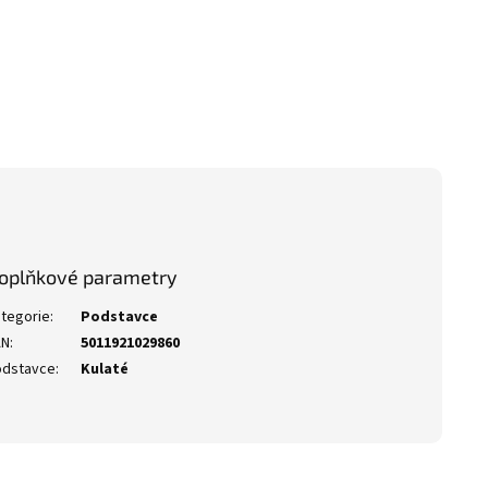
oplňkové parametry
tegorie
:
Podstavce
AN
:
5011921029860
odstavce
:
Kulaté