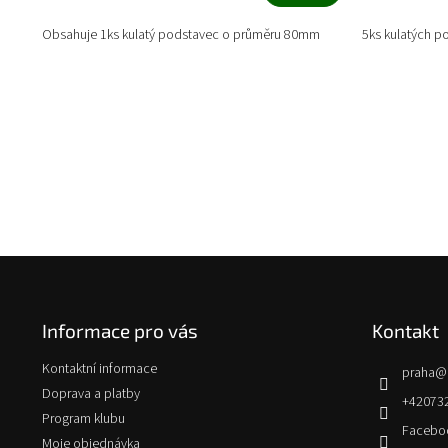
Obsahuje 1ks kulatý podstavec o průměru 80mm
5ks kulatých 
Z
á
p
Informace pro vás
Kontakt
a
t
Kontaktní informace
praha
@
í
Doprava a platby
+42073
Program klubu
Facebo
Moje objednávka