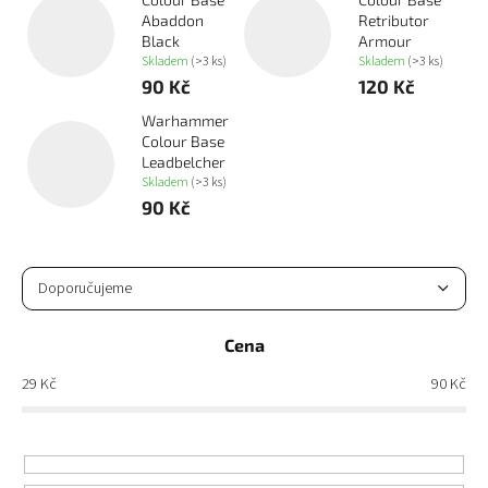
Abaddon
Retributor
Black
Armour
Skladem
(>3 ks)
Skladem
(>3 ks)
90 Kč
120 Kč
Warhammer
Colour Base
Leadbelcher
Skladem
(>3 ks)
90 Kč
Ř
a
Doporučujeme
z
Nejlevnější
e
Cena
n
Nejdražší
í
29
Kč
90
Kč
p
Nejprodávanější
r
o
Abecedně
d