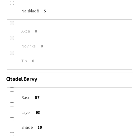
u
k
Na skladě
5
t
ů
Akce
0
Novinka
0
Tip
0
Citadel Barvy
Base
57
Layer
93
Shade
19