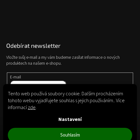
Odebírat newsletter
Vložte svůj e-mail a my vám budeme zasílat informace o nových
produktech na našem e-shopu.
E-mail
Tento web používá soubory cookie. Dalším procházením
Vložením e-mailu souhlasíte s
podmínkami ochrany osobních údajů
tohoto webu vyjadřujete souhlas s jejich používáním.. Více
informací
zde
.
Přihlásit
se
Nastavení
Souhlasím