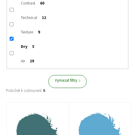
Contrast
60
Technical
12
Texture
9
Dry
5
Air
29
Vymazat filtry
Položek k zobrazení:
5
V
ý
p
i
s