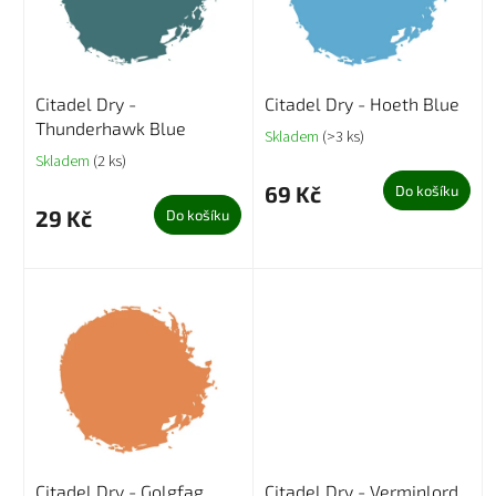
p
r
o
d
Citadel Dry -
Citadel Dry - Hoeth Blue
u
Thunderhawk Blue
k
Skladem
(>3 ks)
t
Skladem
(2 ks)
ů
69 Kč
Do košíku
29 Kč
Do košíku
Citadel Dry - Golgfag
Citadel Dry - Verminlord