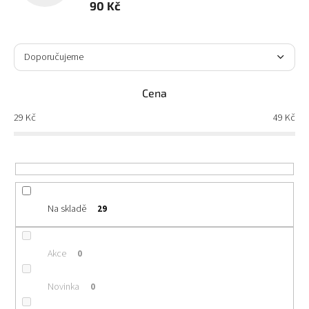
90 Kč
Ř
a
Doporučujeme
z
Nejlevnější
e
Cena
n
Nejdražší
í
29
Kč
49
Kč
p
Nejprodávanější
r
o
Abecedně
d
u
k
Na skladě
29
t
ů
Akce
0
Novinka
0