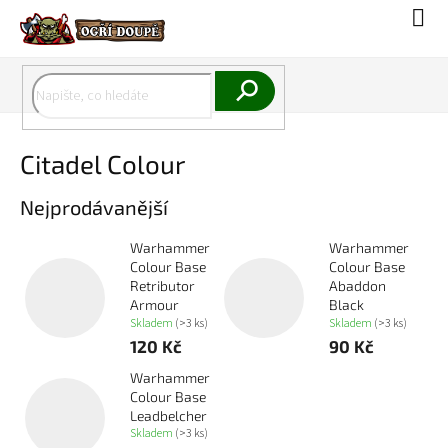
Přejít
Náku
na
koší
obsah
Hledat
Citadel Colour
Nejprodávanější
Warhammer
Warhammer
Colour Base
Colour Base
Retributor
Abaddon
Armour
Black
Skladem
(>3 ks)
Skladem
(>3 ks)
120 Kč
90 Kč
Warhammer
Colour Base
Leadbelcher
Skladem
(>3 ks)