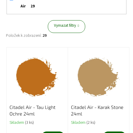
Air
29
Vymazat filtry
Položek k zobrazení:
29
V
ý
p
i
s
p
r
o
d
Citadel Air - Tau Light
Citadel Air - Karak Stone
u
Ochre 24ml
24ml
k
t
Skladem
(3 ks)
Skladem
(2 ks)
ů