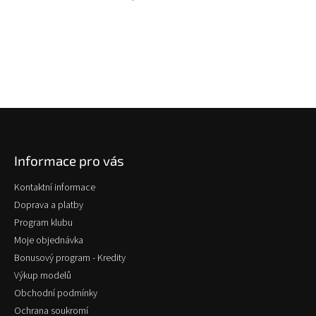
O
v
l
á
d
a
c
í
p
Z
r
á
v
p
k
Informace pro vás
a
y
v
t
Kontaktní informace
ý
í
p
Doprava a platby
i
Program klubu
s
Moje objednávka
u
Bonusový program - Kredity
Výkup modelů
Obchodní podmínky
Ochrana soukromí