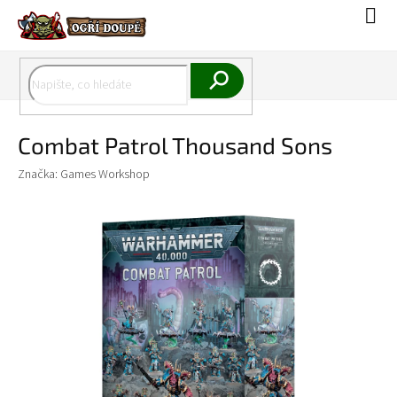
Přejít
Náku
na
koší
obsah
Hledat
Combat Patrol Thousand Sons
Značka:
Games Workshop