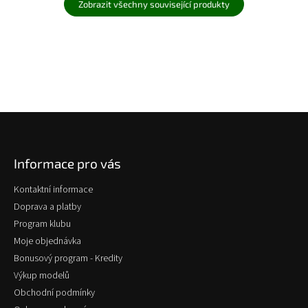
Zobrazit všechny související produkty
Z
á
p
Informace pro vás
a
t
Kontaktní informace
í
Doprava a platby
Program klubu
Moje objednávka
Bonusový program - Kredity
Výkup modelů
Obchodní podmínky