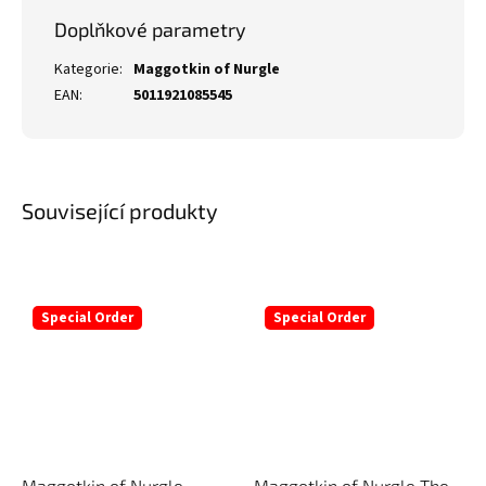
Doplňkové parametry
Kategorie
:
Maggotkin of Nurgle
EAN
:
5011921085545
Související produkty
Special Order
Special Order
Maggotkin of Nurgle
Maggotkin of Nurgle The