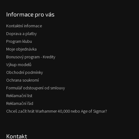
á
p
Informace pro vás
a
t
Kontaktní informace
í
Doprava a platby
Program klubu
Moje objednávka
Bonusový program - Kredity
Výkup modelů
Obchodní podmínky
Ochrana soukromí
Formulář odstoupení od smlouvy
Reklamační list
Reklamační řád
Chceš začít hrát Warhammer 40,000 nebo Age of Sigmar?
Kontakt