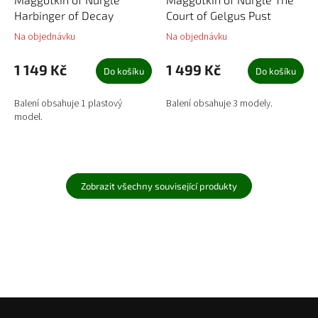
Harbinger of Decay
Court of Gelgus Pust
Na objednávku
Na objednávku
1 149 Kč
1 499 Kč
Do košíku
Do košíku
Balení obsahuje 1 plastový
Balení obsahuje 3 modely.
model.
Zobrazit všechny související produkty
Z