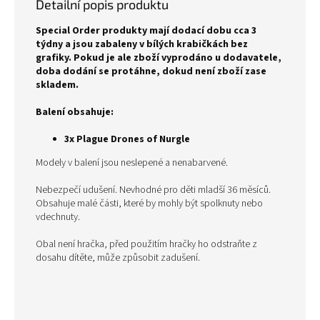
Detailní popis produktu
Special Order produkty mají dodací dobu cca 3
týdny a jsou zabaleny v bílých krabičkách bez
grafiky. Pokud je ale zboží vyprodáno u dodavatele,
doba dodání se protáhne, dokud není zboží zase
skladem.
Balení obsahuje:
3x Plague Drones of Nurgle
Modely v balení jsou neslepené a nenabarvené.
Nebezpečí udušení. Nevhodné pro děti mladší 36 měsíců.
Obsahuje malé části, které by mohly být spolknuty nebo
vdechnuty.
Obal není hračka, před použitím hračky ho odstraňte z
dosahu dítěte, může způsobit zadušení.