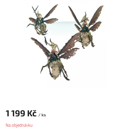
1 199 Kč
/ ks
Měrná
Na objednávku
cena: