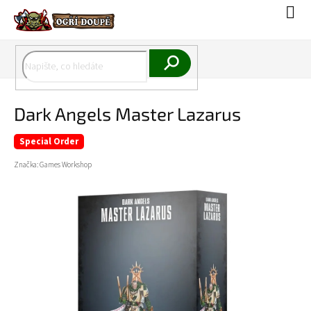
Přejít
Náku
na
koší
obsah
Hledat
Dark Angels Master Lazarus
Special Order
Značka:
Games Workshop