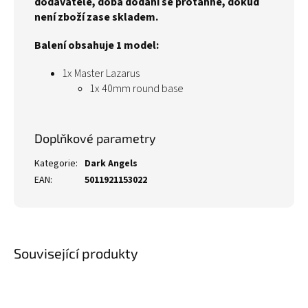
dodavatele, doba dodání se protáhne, dokud
není zboží zase skladem.
Balení obsahuje 1 model:
1x Master Lazarus
1x 40mm round base
Doplňkové parametry
Kategorie
:
Dark Angels
EAN
:
5011921153022
Související produkty