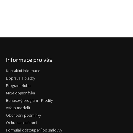
Z
á
p
Informace pro vás
a
t
Kontaktní informace
í
Doprava a platby
Program klubu
Moje objednávka
Bonusový program - Kredity
Výkup modelů
Obchodní podmínky
Ochrana soukromí
Formulář odstoupení od smlouvy