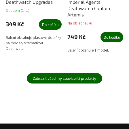
Deathwatch Upgrades
Imperial Agents
Deathwatch Captain
Skladem
(1 ks)
Artemis
349 Kč
Na objednávku
Do košíku
749 Kč
Balení obsahuje plastové doplňky
Do košíku
na modely s tématikou
Deathwatch.
Balení obsahuje 1 model.
Zobrazit všechny související produkty
Z