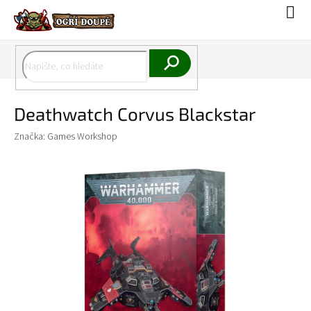
Přejít
Náku
na
koší
obsah
Hledat
Deathwatch Corvus Blackstar
Značka:
Games Workshop