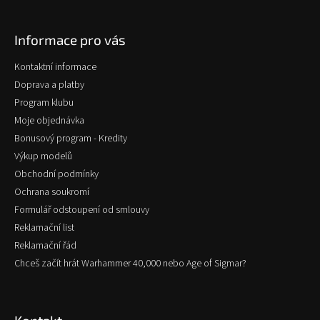
á
p
Informace pro vás
a
t
Kontaktní informace
í
Doprava a platby
Program klubu
Moje objednávka
Bonusový program - Kredity
Výkup modelů
Obchodní podmínky
Ochrana soukromí
Formulář odstoupení od smlouvy
Reklamační list
Reklamační řád
Chceš začít hrát Warhammer 40,000 nebo Age of Sigmar?