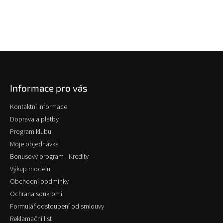
Z
á
p
Informace pro vás
a
t
Kontaktní informace
í
Doprava a platby
Program klubu
Moje objednávka
Bonusový program - Kredity
Výkup modelů
Obchodní podmínky
Ochrana soukromí
Formulář odstoupení od smlouvy
Reklamační list