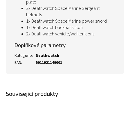
plate
2x Deathwatch Space Marine Sergeant
helmets
1x Deathwatch Space Marine power sword
1x Deathwatch backpack icon
2x Deathwatch vehicle/walker icons
Doplňkové parametry
Kategorie
:
Deathwatch
EAN
:
5011921149001
Související produkty