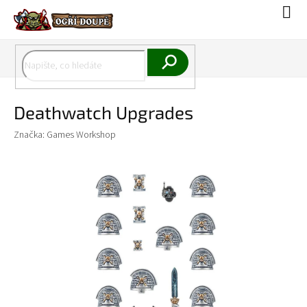
Přejít
Náku
na
koší
obsah
Hledat
Deathwatch Upgrades
Značka:
Games Workshop