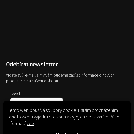
Odebírat newsletter
Vložte svůj e-mail a my vám budeme zasílat informace o nových
produktech na našem e-shopu.
E-mail
Tento web používá soubory cookie. Dalším procházením
Vložením e-mailu souhlasíte s
podmínkami ochrany osobních údajů
tohoto webu vyjadřujete souhlas s jejich používáním.. Více
informací
zde
.
Přihlásit
se