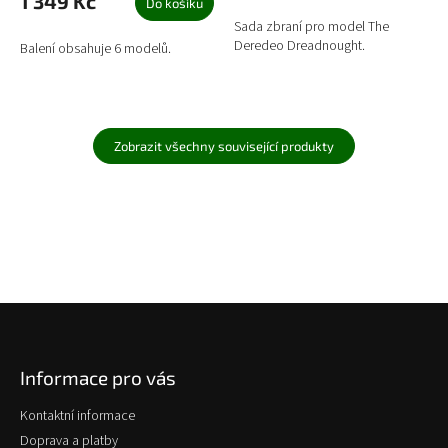
1 349 Kč
Do košíku
Sada zbraní pro model The
Deredeo Dreadnought.
Balení obsahuje 6 modelů.
Zobrazit všechny související produkty
Z
á
p
Informace pro vás
a
t
Kontaktní informace
í
Doprava a platby