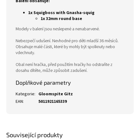
Balení obsahuje:
1x Squigboss with Gnasha-squig
1x 32mm round base
Modely v balení jsou neslepené a nenabarvené.
Nebezpečí udušení. Nevhodné pro děti mladší 36 měsíců.
Obsahuje malé části, které by mohly být spolknuty nebo
vdechnuty.
Obal není hračka, před použitím hračky ho odstraňte z
dosahu dítěte, může způsobit zadušení.
Doplňkové parametry
Kategorie
:
Gloomspite Gitz
EAN
:
5011921165339
Související produkty