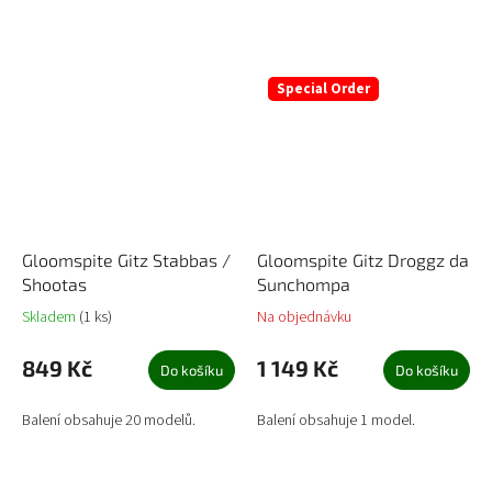
Special Order
Gloomspite Gitz Stabbas /
Gloomspite Gitz Droggz da
Shootas
Sunchompa
Skladem
(1 ks)
Na objednávku
849 Kč
1 149 Kč
Do košíku
Do košíku
Balení obsahuje 20 modelů.
Balení obsahuje 1 model.