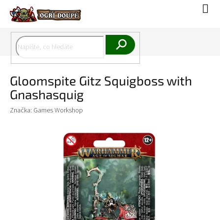
Přejít
Náku
na
koší
obsah
Hledat
Gloomspite Gitz Squigboss with
Gnashasquig
Značka:
Games Workshop