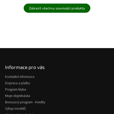
Zobrazit všechny související produkty
Z
á
p
Informace pro vás
a
t
Kontaktní informace
í
Doprava a platby
Program klubu
Moje objednávka
Bonusový program - Kredity
Výkup modelů