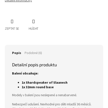
Detailní informace
ZEPTAT SE
HLÍDAT
Popis
Podobné (6)
Detailní popis produktu
Balení obsahuje:
1x Shardspeaker of Slaanesh
1x 32mm round base
Modely v balení jsou neslepené a nenabarvené.
Nebezpečí udušení. Nevhodné pro děti mladší 36 měsíců.