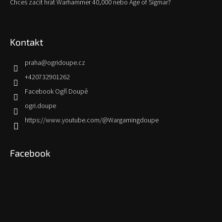
Chceš začít hrát Warhammer 40,000 nebo Age of Sigmar?
Kontakt
praha
@
ogridoupe.cz
+420732901262
Facebook Ogří Doupě
ogri.doupe
https://www.youtube.com/@Wargamingdoupe
Facebook