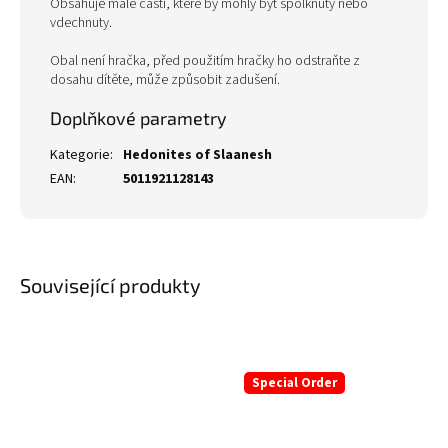
Obsahuje malé části, které by mohly být spolknuty nebo
vdechnuty.
Obal není hračka, před použitím hračky ho odstraňte z
dosahu dítěte, může způsobit zadušení.
Doplňkové parametry
Kategorie
:
Hedonites of Slaanesh
EAN
:
5011921128143
Související produkty
Special Order