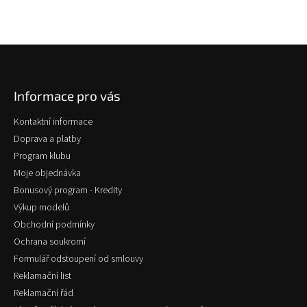
Z
á
p
Informace pro vás
a
t
Kontaktní informace
í
Doprava a platby
Program klubu
Moje objednávka
Bonusový program - Kredity
Výkup modelů
Obchodní podmínky
Ochrana soukromí
Formulář odstoupení od smlouvy
Reklamační list
Reklamační řád