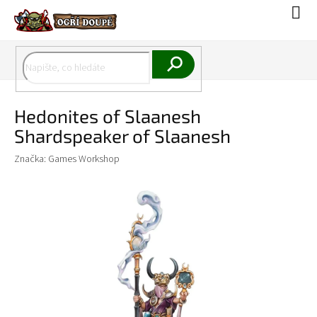
Přejít
Náku
na
koší
obsah
Hledat
Hedonites of Slaanesh
Shardspeaker of Slaanesh
Značka:
Games Workshop