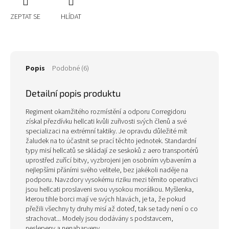
ZEPTAT SE
HLÍDAT
Popis
Podobné (6)
Detailní popis produktu
Regiment okamžitého rozmístění a odporu Corregidoru
získal přezdívku hellcati kvůli zuřivosti svých členů a své
specializaci na extrémní taktiky. Je opravdu důležité mít
žaludek na to účastnit se prací těchto jednotek. Standardní
typy misí hellcatů se skládají ze seskoků z aero transportérů
uprostřed zuřící bitvy, vyzbrojeni jen osobním vybavením a
nejlepšími přáními svého velitele, bez jakékoli naděje na
podporu. Navzdory vysokému riziku mezi těmito operativci
jsou hellcati proslaveni svou vysokou morálkou. Myšlenka,
kterou tihle borci mají ve svých hlavách, je ta, že pokud
přežili všechny ty druhy misí až doteď, tak se tady není o co
strachovat... Modely jsou dodávány s podstavcem,
neslepeny a nenabarveny.