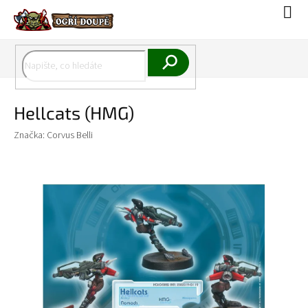
Přejít
Náku
na
koší
obsah
Hledat
Hellcats (HMG)
Značka:
Corvus Belli