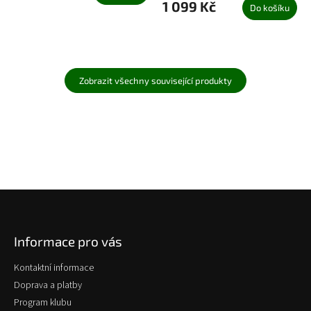
1 099 Kč
Do košíku
Zobrazit všechny související produkty
Z
á
p
Informace pro vás
a
t
Kontaktní informace
í
Doprava a platby
Program klubu