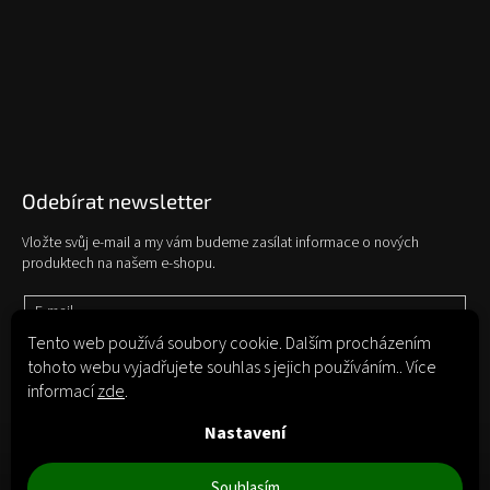
Odebírat newsletter
Vložte svůj e-mail a my vám budeme zasílat informace o nových
produktech na našem e-shopu.
E-mail
Tento web používá soubory cookie. Dalším procházením
tohoto webu vyjadřujete souhlas s jejich používáním.. Více
Vložením e-mailu souhlasíte s
podmínkami ochrany osobních údajů
informací
zde
.
Přihlásit se
Nastavení
Souhlasím