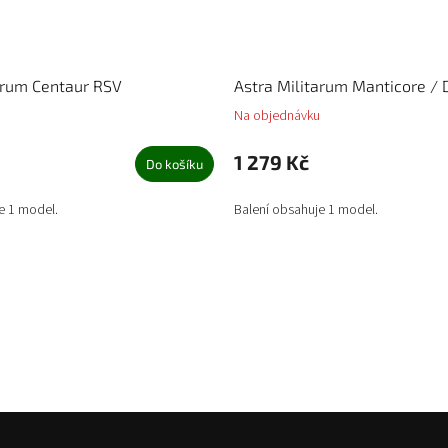
arum Centaur RSV
Astra Militarum Manticore / 
Na objednávku
1 279 Kč
Do košíku
e 1 model.
Balení obsahuje 1 model.