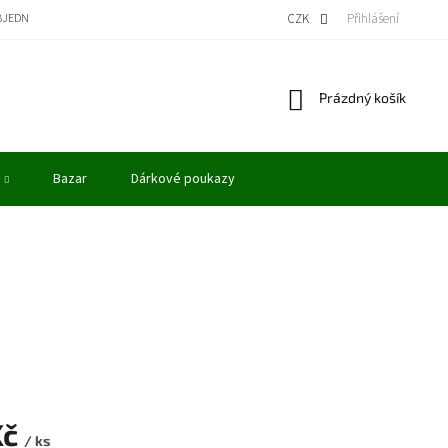
BJEDNÁVKA
BONUSOVÝ PROGRAM - KREDITY
VÝKUP MODELŮ
CZK
Přihlášení
OBCHODN
Nákupní
Prázdný košík
košík
Bazar
Dárkové poukazy
Kč
/ ks