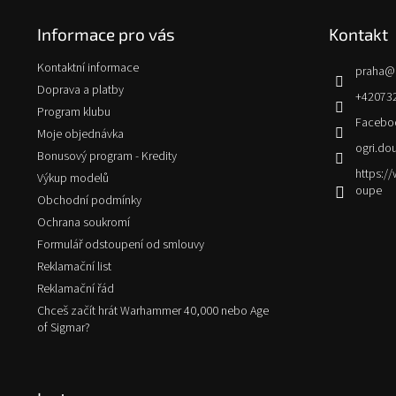
p
Informace pro vás
Kontakt
a
t
Kontaktní informace
praha
@
í
Doprava a platby
+42073
Program klubu
Facebo
Moje objednávka
ogri.do
Bonusový program - Kredity
https:
Výkup modelů
oupe
Obchodní podmínky
Ochrana soukromí
Formulář odstoupení od smlouvy
Reklamační list
Reklamační řád
Chceš začít hrát Warhammer 40,000 nebo Age
of Sigmar?