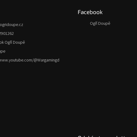
Facebook
Ogří Doupě
ogridoupe.cz
2901262
ok Ogří Doupě
upe
//www.youtube.com/@Wargamingd