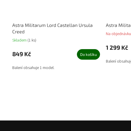
Astra Militarum Lord Castellan Ursula
Astra Milit
Creed
Na objednávku
Skladem
(1 ks)
1 299 Kč
849 Kč
Do košíku
Balení obsahuj
Balení obsahuje 1 model.
Z
á