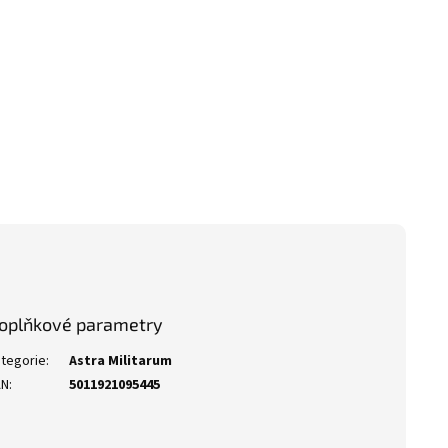
oplňkové parametry
tegorie
:
Astra Militarum
AN
:
5011921095445