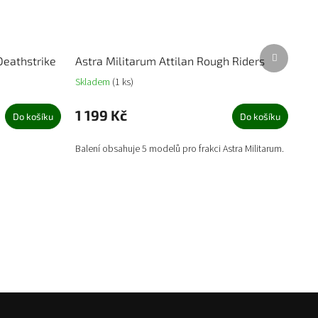
Další
Deathstrike
Astra Militarum Attilan Rough Riders
produkt
Skladem
(1 ks)
1 199 Kč
Do košíku
Do košíku
Balení obsahuje 5 modelů pro frakci Astra Militarum.