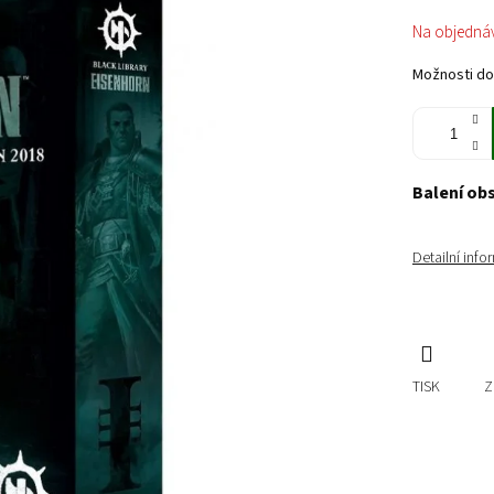
Měrná
Na objedná
cena:
Možnosti do
Balení ob
Detailní inf
TISK
Z