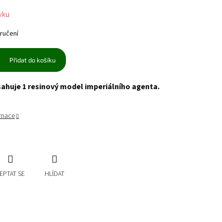
vku
ručení
Přidat do košíku
sahuje 1 resinový model imperiálního agenta.
ormace
EPTAT SE
HLÍDAT