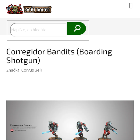
Přejít
Náku
na
koší
obsah
Hledat
Corregidor Bandits (Boarding
Shotgun)
Značka:
Corvus Belli