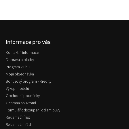
Z
á
p
Informace pro vás
a
t
Kontaktní informace
í
Doprava a platby
Program klubu
Moje objednávka
Bonusový program - Kredity
Výkup modelů
Obchodní podmínky
Ochrana soukromí
Formulář odstoupení od smlouvy
Reklamační list
Reklamační řád