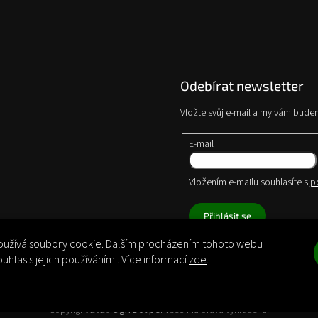
Odebírat newsletter
Vložte svůj e-mail a my vám bude
E-mail
Vložením e-mailu souhlasíte s
p
Přihlásit se
užívá soubory cookie. Dalším procházením tohoto webu
ouhlas s jejich používáním.. Více informací
zde
.
Copyright 2026
Ogří Doupě
. Všechna práva vyhrazena.