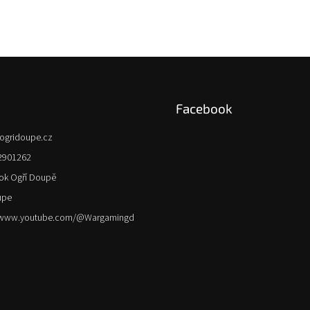
Facebook
ogridoupe.cz
2901262
ok Ogří Doupě
upe
//www.youtube.com/@Wargamingd