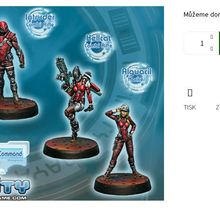
cena:
Můžeme doru
TISK
Z