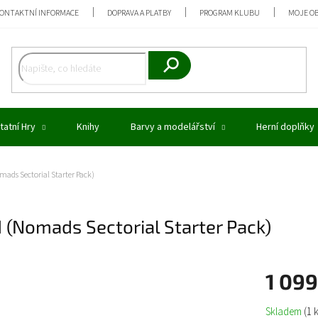
ONTAKTNÍ INFORMACE
DOPRAVA A PLATBY
PROGRAM KLUBU
MOJE O
Hledat
tatní Hry
Knihy
Barvy a modelářství
Herní doplňky
ads Sectorial Starter Pack)
 (Nomads Sectorial Starter Pack)
1 09
Měrná
Skladem
(1 