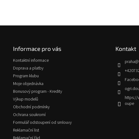
Z
á
p
Informace pro vás
Kontakt
a
t
Kontaktní informace
praha
@
í
Doprava a platby
+42073
Program klubu
Facebo
Moje objednávka
ogri.do
Bonusový program - Kredity
https:
Výkup modelů
oupe
Obchodní podmínky
Ochrana soukromí
Formulář odstoupení od smlouvy
Reklamační list
Reklamační řád