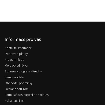
Z
á
p
Informace pro vás
a
t
Kontaktní informace
í
Doprava a platby
Program klubu
Moje objednávka
Bonusový program - Kredity
Výkup modelů
Obchodní podmínky
Ochrana soukromí
Formulář odstoupení od smlouvy
Reklamační list