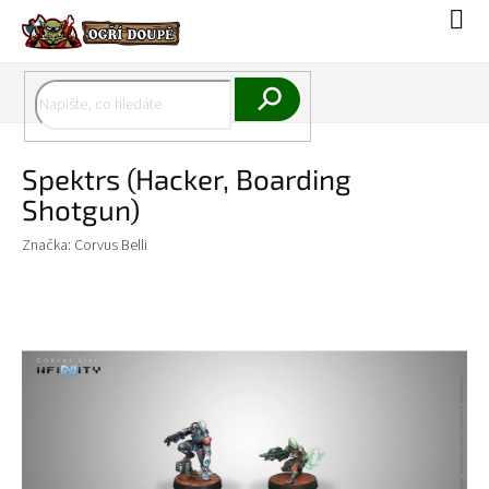
Přejít
Náku
na
koší
obsah
Hledat
Spektrs (Hacker, Boarding
Shotgun)
Značka:
Corvus Belli