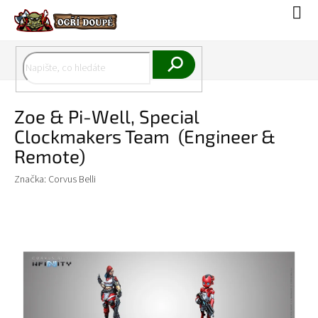
Přejít
Náku
na
koší
obsah
Hledat
Zoe & Pi-Well, Special
Clockmakers Team (Engineer &
Remote)
Značka:
Corvus Belli