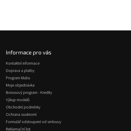
Z
á
p
Informace pro vás
a
t
Kontaktní informace
í
Doprava a platby
Program klubu
Moje objednávka
Bonusový program - Kredity
Výkup modelů
Obchodní podmínky
Ochrana soukromí
Formulář odstoupení od smlouvy
Reklamační list