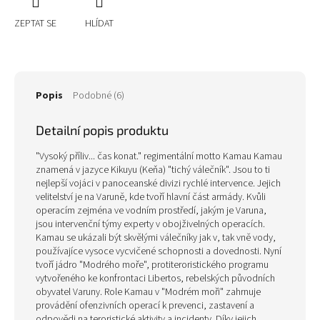
ZEPTAT SE
HLÍDAT
Popis
Podobné (6)
Detailní popis produktu
"Vysoký příliv... čas konat." regimentální motto Kamau Kamau
znamená v jazyce Kikuyu (Keňa) "tichý válečník". Jsou to ti
nejlepší vojáci v panoceanské divizi rychlé intervence. Jejich
velitelství je na Varuně, kde tvoří hlavní část armády. Kvůli
operacím zejména ve vodním prostředí, jakým je Varuna,
jsou intervenční týmy experty v obojživelných operacích.
Kamau se ukázali být skvělými válečníky jak v, tak vně vody,
používajíce vysoce vycvičené schopnosti a dovednosti. Nyní
tvoří jádro "Modrého moře", protiteroristického programu
vytvořeného ke konfrontaci Libertos, rebelských původních
obyvatel Varuny. Role Kamau v "Modrém moři" zahrnuje
provádění ofenzivních operací k prevenci, zastavení a
odpovědi na teroristické aktivity a incidenty. Díky jejich