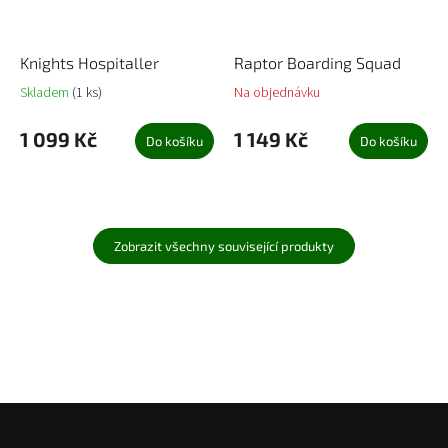
Knights Hospitaller
Raptor Boarding Squad
Skladem
(1 ks)
Na objednávku
1 099 Kč
1 149 Kč
Do košíku
Do košíku
Zobrazit všechny související produkty
Z
á