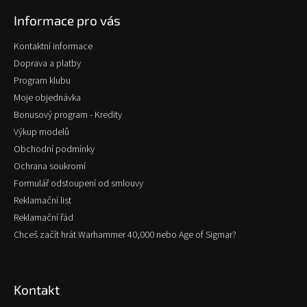
p
Informace pro vás
a
t
Kontaktní informace
í
Doprava a platby
Program klubu
Moje objednávka
Bonusový program - Kredity
Výkup modelů
Obchodní podmínky
Ochrana soukromí
Formulář odstoupení od smlouvy
Reklamační list
Reklamační řád
Chceš začít hrát Warhammer 40,000 nebo Age of Sigmar?
Kontakt