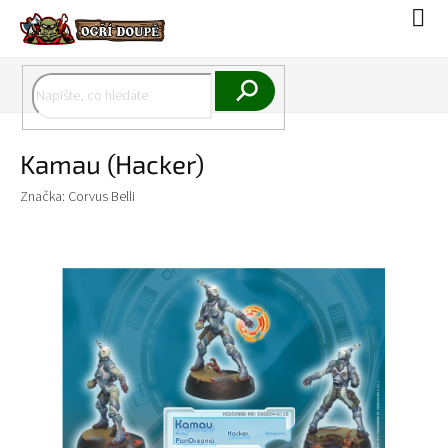
Přejít
Náku
na
koší
obsah
Hledat
Kamau (Hacker)
Značka:
Corvus Belli