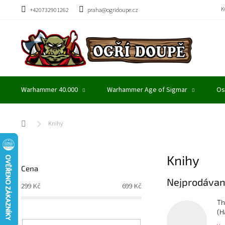
Přejít
K
+420732901262
praha@ogridoupe.cz
na
obsah
Warhammer 40.000
Warhammer Age of Sigmar
Os
Domů
Knihy
P
Knihy
o
Cena
s
Nejprodávan
t
299
Kč
699
Kč
r
Th
a
(H
n