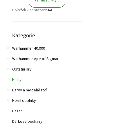
Vymazat filtry
Skladem
(2 ks)
Položek k zobrazení:
64
349 Kč
Přeskočit
Kniha z prostředí
Kategorie
kategorie
Warhammer 40.000
Warhammer Age of Sigmar
Ostatní Hry
Knihy
Barvy a modelářství
Herní doplňky
Bazar
Dárkové poukazy