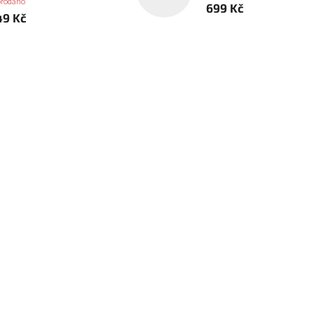
prodáno
699 Kč
49 Kč
 The Founding (Paperback)
Ahriman The Omnibus (Paperb
stupné
Skladem
(1 ks)