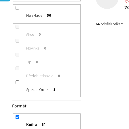
n
Vy
í
7
p
Na skladě
50
a
64
položek celkem
n
e
Akce
0
V
l
ý
Novinka
0
p
i
Tip
0
s
p
r
Předobjednávka
0
o
d
Special Order
1
u
k
Formát
t
ů
Gaunts Ghosts
Kniha
64
Momentálně nedo