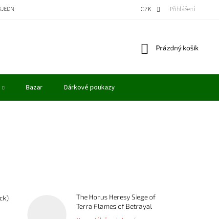
BJEDNÁVKA
BONUSOVÝ PROGRAM - KREDITY
VÝKUP MODELŮ
CZK
Přihlášení
OBCHODN
Nákupní
Prázdný košík
košík
Bazar
Dárkové poukazy
The Horus Heresy Siege of
ck)
Terra Flames of Betrayal