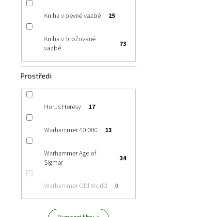
Kniha v pevné vazbě
25
499 Kč
Kniha v brožované
Kniha z prostředí
73
vazbě
Prostředi
Horus Heresy
17
Warhammer 40 000
13
Warhammer Age of
34
Sigmar
Warhammer Old World
0
Ciaphas Cain 
(Paperback)