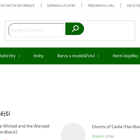
ONTAKTNÍ INFORMACE
DOPRAVA A PLATBY
PROGRAM KLUBU
MOJE O
Hledat
tatní Hry
Knihy
Barvy a modelářství
Herní doplňky
ější
e Wicked and the Warped
Ghosts of Cadia (Hardba
ardback)
Skladem
(2 ks)