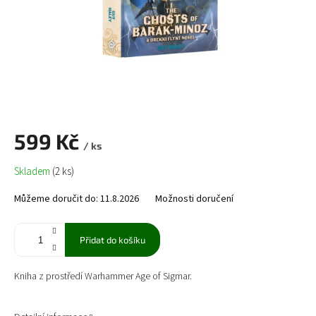
599 Kč
/ ks
Měrná
Skladem
(2 ks)
cena:
Můžeme doručit do:
11.8.2026
Možnosti doručení
Přidat do košíku
Kniha z prostředí Warhammer Age of Sigmar.