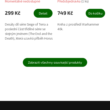
Momentálně nedostupné
Předobjednávka
(1 ks)
299 Kč
749 Kč
Detail
Do košíku
Desáty díl série Siege of Terra a
Kniha z prostředí Warhammer
poslední část třídílné série se
40k.
stejným jménem (The End and the
Death), která uzavírá příběh Horus
Heresy.
Zobrazit všechny související produkty
Z
á