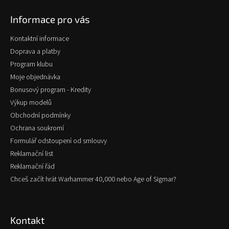
p
Informace pro vás
a
t
Kontaktní informace
í
Doprava a platby
Program klubu
Moje objednávka
Bonusový program - Kredity
Výkup modelů
Obchodní podmínky
Ochrana soukromí
Formulář odstoupení od smlouvy
Reklamační list
Reklamační řád
Chceš začít hrát Warhammer 40,000 nebo Age of Sigmar?
Kontakt