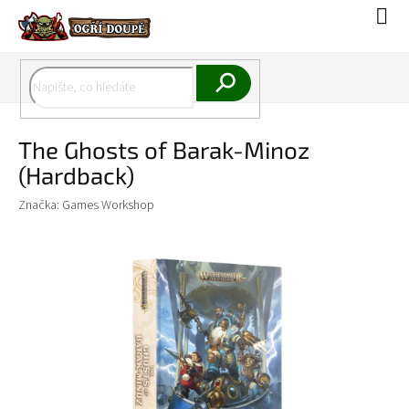
Přejít
Náku
na
koší
obsah
Hledat
The Ghosts of Barak-Minoz
(Hardback)
Značka:
Games Workshop