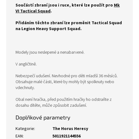
Součástí zbraní jsou i ruce, které lze použít pro
Mk
VI Tactical Squad
.
Přidáním těchto zbraní lze proměnit Tactical Squad
na Legion Heavy Support Squad.
Modely jsou neslepené a nenabarvené.
V angličtině.
Nebezpečí udušení. Nevhodné pro děti mladší 36 měsíců.
Obsahuje malé části, které by mohly být spolknuty nebo
vdechnuty.
Obal není hračka, před použitím hračky ho odstraňte z
dosahu dítěte, může způsobit zadušení.
Doplňkové parametry
Kategorie
:
The Horus Heresy
EAN
:
5011921144556