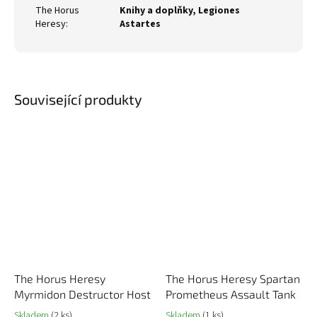
The Horus
Knihy a doplňky
,
Legiones
Heresy
:
Astartes
Související produkty
The Horus Heresy
The Horus Heresy Spartan
Myrmidon Destructor Host
Prometheus Assault Tank
Skladem
(2 ks)
Skladem
(1 ks)