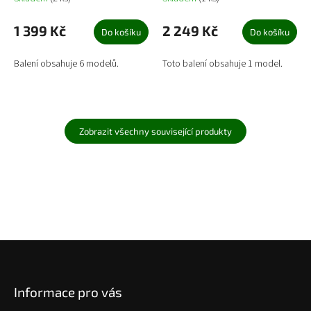
1 399 Kč
2 249 Kč
Do košíku
Do košíku
Balení obsahuje 6 modelů.
Toto balení obsahuje 1 model.
Zobrazit všechny související produkty
Z
á
p
Informace pro vás
a
t