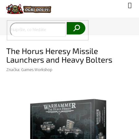
Přejít
Náku
na
koší
obsah
Hledat
The Horus Heresy Missile
Launchers and Heavy Bolters
Značka:
Games Workshop