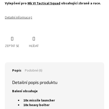
Vylepšení pro
Mk VI Tactical Squad
obsahující zbraně a ruce.
Detailní informace
ZEPTAT SE
HLÍDAT
Popis
Podobné (6)
Detailní popis produktu
Balení obsahuje
10x missile launcher
10x heavy bolter