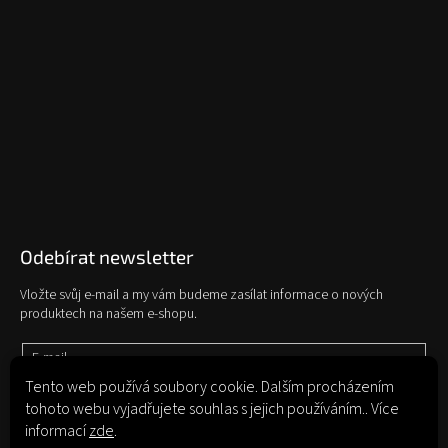
Odebírat newsletter
Vložte svůj e-mail a my vám budeme zasílat informace o nových
produktech na našem e-shopu.
E-mail
Tento web používá soubory cookie. Dalším procházením
tohoto webu vyjadřujete souhlas s jejich používáním.. Více
Vložením e-mailu souhlasíte s
podmínkami ochrany osobních údajů
informací
zde
.