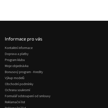
Z
á
p
Informace pro vás
a
t
Kontaktní informace
í
Doprava a platby
Program klubu
Moje objednávka
Bonusový program - Kredity
Výkup modelů
Obchodní podmínky
Ochrana soukromí
Formulář odstoupení od smlouvy
Reklamační list