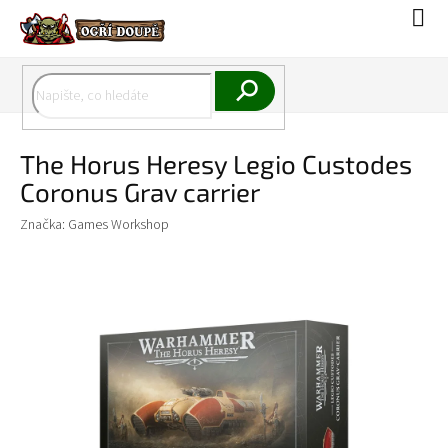
Přejít
Náku
na
koší
obsah
Hledat
The Horus Heresy Legio Custodes
Coronus Grav carrier
Značka:
Games Workshop