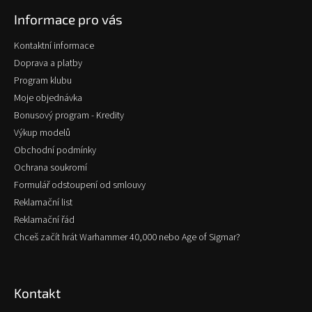
p
Informace pro vás
a
t
Kontaktní informace
í
Doprava a platby
Program klubu
Moje objednávka
Bonusový program - Kredity
Výkup modelů
Obchodní podmínky
Ochrana soukromí
Formulář odstoupení od smlouvy
Reklamační list
Reklamační řád
Chceš začít hrát Warhammer 40,000 nebo Age of Sigmar?
Kontakt