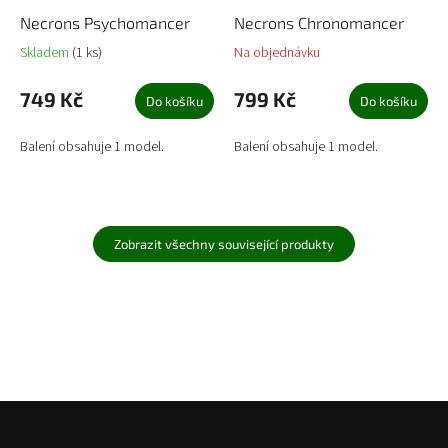
Necrons Psychomancer
Necrons Chronomancer
Skladem
(1 ks)
Na objednávku
749 Kč
799 Kč
Do košíku
Do košíku
Balení obsahuje 1 model.
Balení obsahuje 1 model.
Zobrazit všechny související produkty
Z
á