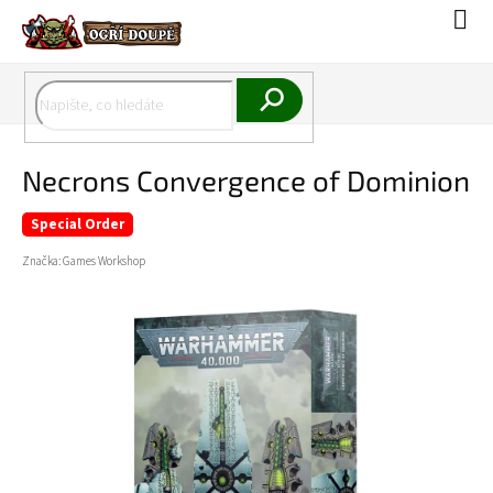
Přejít
Náku
na
koší
obsah
Hledat
Necrons Convergence of Dominion
Special Order
Značka:
Games Workshop