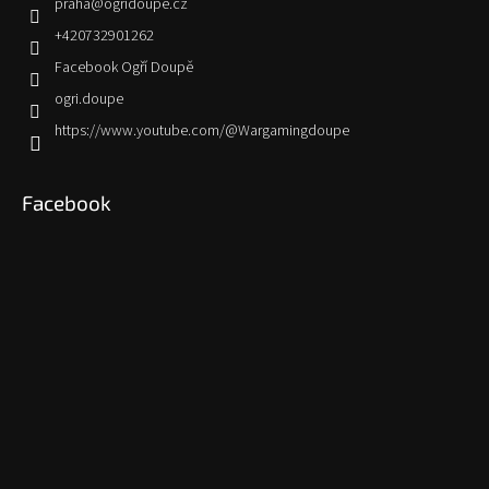
praha
@
ogridoupe.cz
+420732901262
Facebook Ogří Doupě
ogri.doupe
https://www.youtube.com/@Wargamingdoupe
Facebook