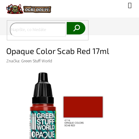
Přejít
Náku
na
koší
obsah
Hledat
Opaque Color Scab Red 17ml
Značka:
Green Stuff World