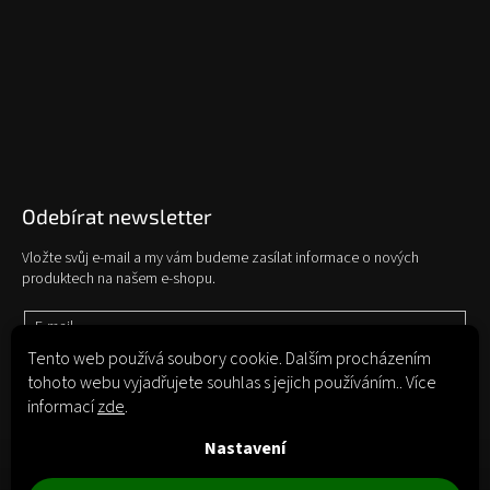
Odebírat newsletter
Vložte svůj e-mail a my vám budeme zasílat informace o nových
produktech na našem e-shopu.
E-mail
Tento web používá soubory cookie. Dalším procházením
tohoto webu vyjadřujete souhlas s jejich používáním.. Více
Vložením e-mailu souhlasíte s
podmínkami ochrany osobních údajů
informací
zde
.
Přihlásit se
Nastavení