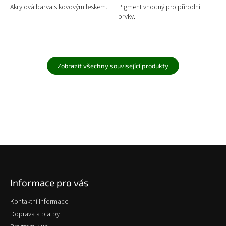
Akrylová barva s kovovým leskem.
Pigment vhodný pro přírodní
prvky.
Zobrazit všechny související produkty
Z
á
p
Informace pro vás
a
t
Kontaktní informace
í
Doprava a platby