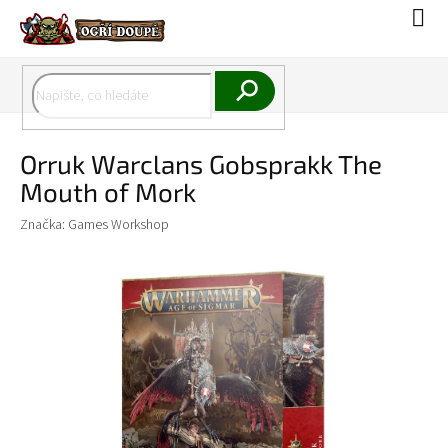
Přejít
Náku
na
koší
obsah
Hledat
Orruk Warclans Gobsprakk The
Mouth of Mork
Značka:
Games Workshop