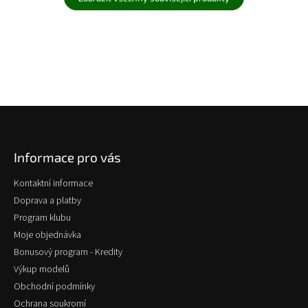
Z
á
p
Informace pro vás
a
t
Kontaktní informace
í
Doprava a platby
Program klubu
Moje objednávka
Bonusový program - Kredity
Výkup modelů
Obchodní podmínky
Ochrana soukromí