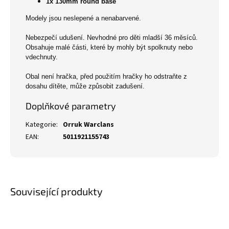
1x 130mm round base
Modely jsou neslepené a nenabarvené.
Nebezpečí udušení. Nevhodné pro děti mladší 36 měsíců.
Obsahuje malé části, které by mohly být spolknuty nebo
vdechnuty.
Obal není hračka, před použitím hračky ho odstraňte z
dosahu dítěte, může způsobit zadušení.
Doplňkové parametry
Kategorie
:
Orruk Warclans
EAN
:
5011921155743
Související produkty