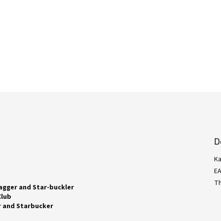
D
Ka
E
Th
Dagger and Star-buckler
Club
er and Starbucker