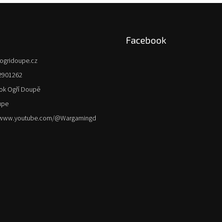
Facebook
ogridoupe.cz
2901262
ok Ogří Doupě
upe
//www.youtube.com/@Wargamingd