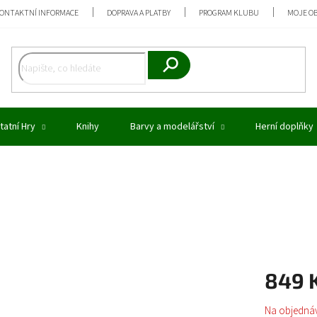
ONTAKTNÍ INFORMACE
DOPRAVA A PLATBY
PROGRAM KLUBU
MOJE O
Hledat
tatní Hry
Knihy
Barvy a modelářství
Herní doplňky
849 
Měrná
Na objedná