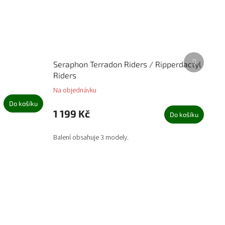
Další
Seraphon Terradon Riders / Ripperdactyl
produkt
Riders
Na objednávku
Do košíku
1 199 Kč
Do košíku
Balení obsahuje 3 modely.