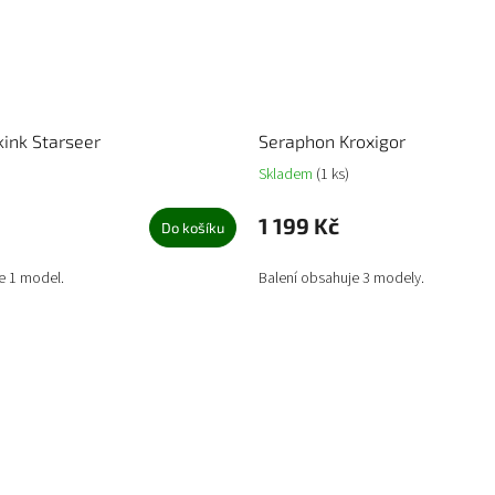
ink Starseer
Seraphon Kroxigor
Skladem
(1 ks)
1 199 Kč
Do košíku
e 1 model.
Balení obsahuje 3 modely.