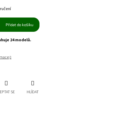
ručení
Přidat do košíku
ahuje 24 modelů.
ormace
EPTAT SE
HLÍDAT