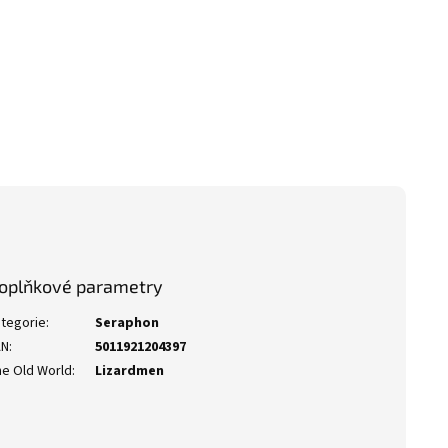
oplňkové parametry
tegorie
:
Seraphon
AN
:
5011921204397
e Old World
:
Lizardmen