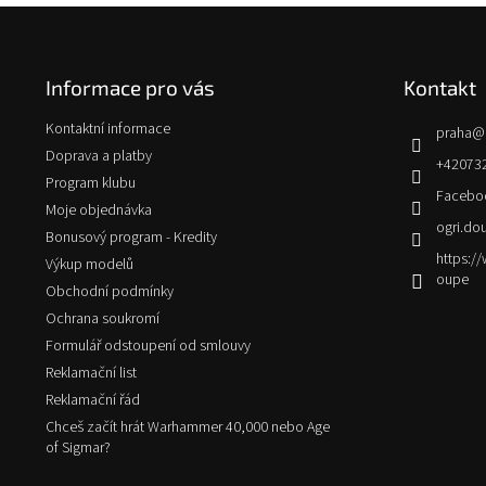
Z
á
p
Informace pro vás
Kontakt
a
t
Kontaktní informace
praha
@
í
Doprava a platby
+42073
Program klubu
Facebo
Moje objednávka
ogri.do
Bonusový program - Kredity
https:
Výkup modelů
oupe
Obchodní podmínky
Ochrana soukromí
Formulář odstoupení od smlouvy
Reklamační list
Reklamační řád
Chceš začít hrát Warhammer 40,000 nebo Age
of Sigmar?