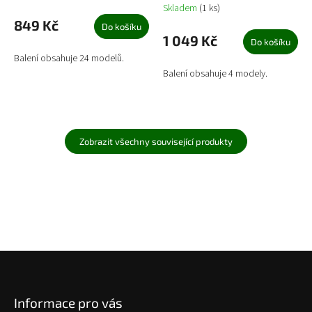
Skladem
(1 ks)
849 Kč
Do košíku
1 049 Kč
Do košíku
Balení obsahuje 24 modelů.
Balení obsahuje 4 modely.
Zobrazit všechny související produkty
Z
á
p
Informace pro vás
a