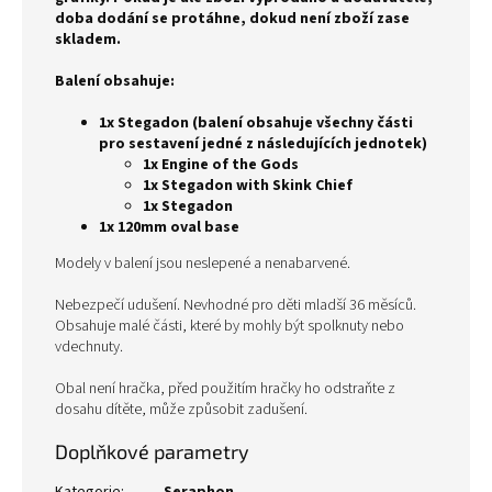
doba dodání se protáhne, dokud není zboží zase
skladem.
Balení obsahuje:
1x Stegadon (balení obsahuje všechny části
pro sestavení jedné z následujících jednotek)
1x Engine of the Gods
1x Stegadon with Skink Chief
1x Stegadon
1x 120mm oval base
Modely v balení jsou neslepené a nenabarvené.
Nebezpečí udušení. Nevhodné pro děti mladší 36 měsíců.
Obsahuje malé části, které by mohly být spolknuty nebo
vdechnuty.
Obal není hračka, před použitím hračky ho odstraňte z
dosahu dítěte, může způsobit zadušení.
Doplňkové parametry