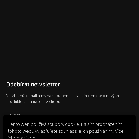
Odebírat newsletter
Vložte svůj e-mail a my vám budeme zasílat informace o nových
produktech na našem e-shopu.
E-mail
Tento web používá soubory cookie. Dalším procházením
tohoto webu vyjadřujete souhlas s jejich používáním.. Více
Vložením e-mailu souhlasíte s
podmínkami ochrany osobních údajů
informací
zde
.