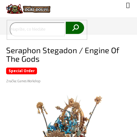
Přejít
Náku
na
koší
obsah
Hledat
Seraphon Stegadon / Engine Of
The Gods
Special Order
Značka:
Games Workshop