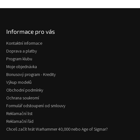
Z
á
p
Informace pro vás
a
t
Kontaktní informace
í
Doprava a platby
Program klubu
Moje objednávka
Bonusový program - Kredity
Výkup modelů
Obchodní podmínky
Ochrana soukromí
Formulář odstoupení od smlouvy
Reklamační list
Reklamační řád
Chceš začít hrát Warhammer 40,000 nebo Age of Sigmar?