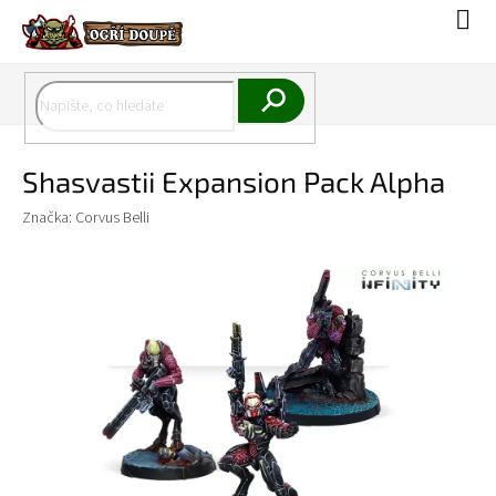
Přejít
Náku
na
koší
obsah
Hledat
Shasvastii Expansion Pack Alpha
Značka:
Corvus Belli