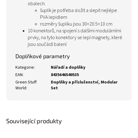
obalech.
šuplík je potřeba složit a slepit nejlépe
PVA lepidlem
rozměry šuplíku jsou 30×20.5×10 cm
10 konektorů, na spojení s dalšími modulárními
prvky, na tyto konektory se lepí magnety, které
jsou součástí balení
Doplňkové parametry
Kategorie
:
Nářadí a doplňky
EAN
:
8435646540535
Green Stuff
Doplňky a příslušenství
,
Modular
World
:
Set
Související produkty