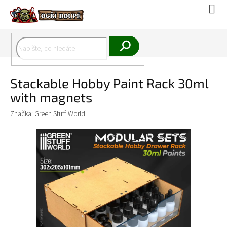
Přejít
Náku
na
koší
obsah
Hledat
Stackable Hobby Paint Rack 30ml
with magnets
Značka:
Green Stuff World