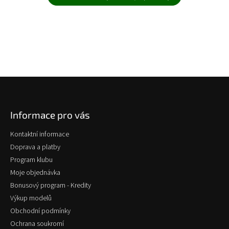
Z
á
p
Informace pro vás
a
t
Kontaktní informace
í
Doprava a platby
Program klubu
Moje objednávka
Bonusový program - Kredity
Výkup modelů
Obchodní podmínky
Ochrana soukromí