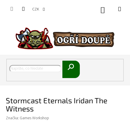
Přejít
na
CZK
Nákupní
obsah
košík
Hledat
Stormcast Eternals Iridan The
Witness
Značka:
Games Workshop