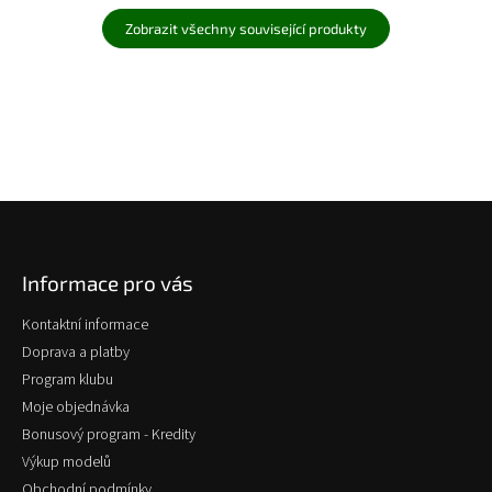
Zobrazit všechny související produkty
Z
á
p
Informace pro vás
a
t
Kontaktní informace
í
Doprava a platby
Program klubu
Moje objednávka
Bonusový program - Kredity
Výkup modelů
Obchodní podmínky