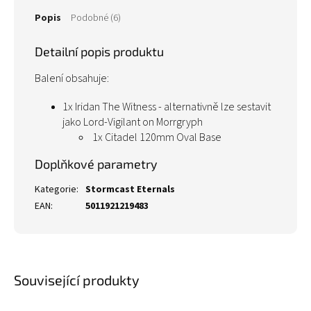
Popis
Podobné (6)
Detailní popis produktu
Balení obsahuje:
1x Iridan The Witness - alternativně lze sestavit
jako
Lord-Vigilant on Morrgryph
1x Citadel 120mm Oval Base
Doplňkové parametry
Kategorie
:
Stormcast Eternals
EAN
:
5011921219483
Související produkty