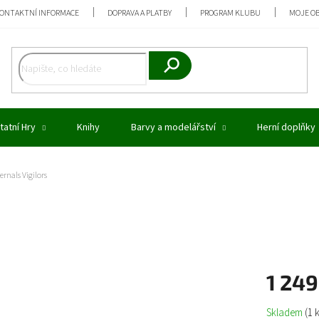
ONTAKTNÍ INFORMACE
DOPRAVA A PLATBY
PROGRAM KLUBU
MOJE O
Hledat
tatní Hry
Knihy
Barvy a modelářství
Herní doplňky
rnals Vigilors
1 249
Měrná
Skladem
(1 