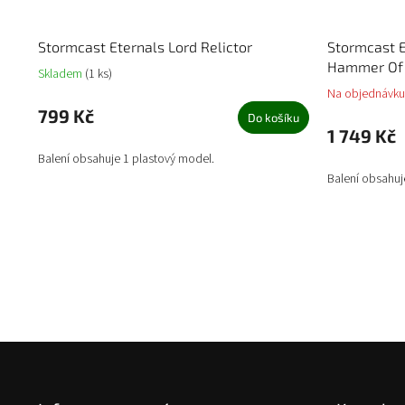
Stormcast Eternals Lord Relictor
Stormcast E
Hammer Of
Skladem
(1 ks)
Na objednávku
799 Kč
Do košíku
1 749 Kč
Balení obsahuje 1 plastový model.
Balení obsahuj
Z
á
p