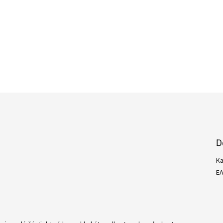
D
Ka
E