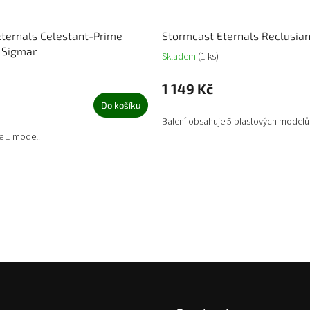
ternals Celestant-Prime
Stormcast Eternals Reclusia
 Sigmar
Skladem
(1 ks)
1 149 Kč
Do košíku
Balení obsahuje 5 plastových modelů
e 1 model.