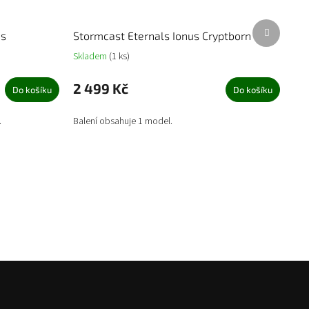
Další
ns
Stormcast Eternals Ionus Cryptborn
produkt
Skladem
(1 ks)
2 499 Kč
Do košíku
Do košíku
.
Balení obsahuje 1 model.