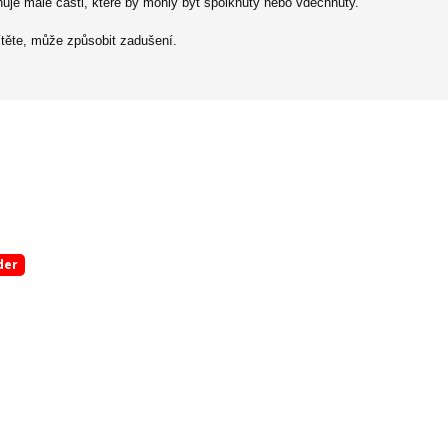
je malé části, které by mohly být spolknuty nebo vdechnuty.
ítěte, může způsobit zadušení.
der