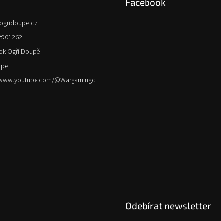
Facebook
ogridoupe.cz
2901262
ok Ogří Doupě
upe
//www.youtube.com/@Wargamingd
Odebírat newsletter