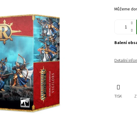
cena:
Můžeme doru
Balení obs
Detailní inf
TISK
Z