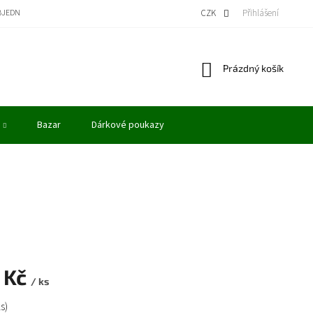
BJEDNÁVKA
BONUSOVÝ PROGRAM - KREDITY
VÝKUP MODELŮ
CZK
Přihlášení
OBCHODN
Nákupní
Prázdný košík
košík
Bazar
Dárkové poukazy
 Kč
/ ks
ks)