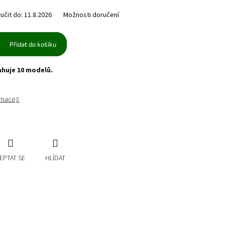
čit do:
11.8.2026
Možnosti doručení
Přidat do košíku
ahuje 10 modelů.
ormace
EPTAT SE
HLÍDAT