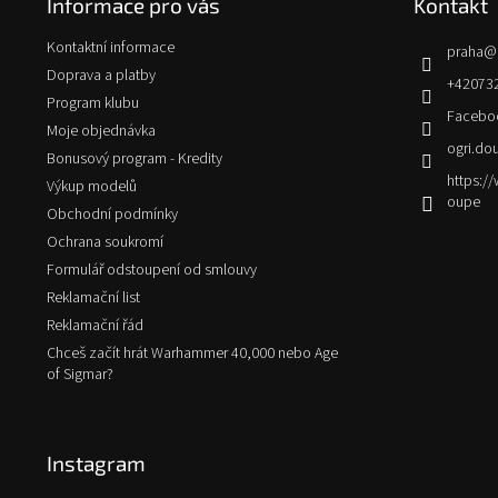
Informace pro vás
Kontakt
a
t
Kontaktní informace
praha
@
í
Doprava a platby
+42073
Program klubu
Facebo
Moje objednávka
ogri.do
Bonusový program - Kredity
https:
Výkup modelů
oupe
Obchodní podmínky
Ochrana soukromí
Formulář odstoupení od smlouvy
Reklamační list
Reklamační řád
Chceš začít hrát Warhammer 40,000 nebo Age
of Sigmar?
Instagram