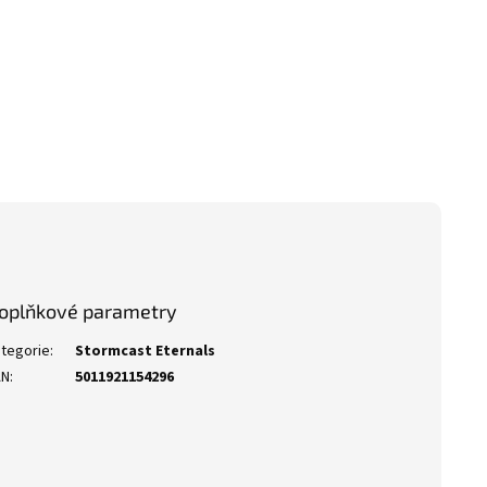
oplňkové parametry
tegorie
:
Stormcast Eternals
AN
:
5011921154296