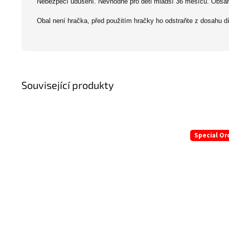
Nebezpečí udušení. Nevhodné pro děti mladší 36 měsíců. Obsahu
Obal není hračka, před použitím hračky ho odstraňte z dosahu d
Související produkty
Special Or