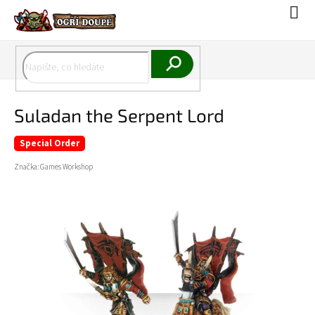
Přejít
Náku
na
koší
obsah
Hledat
Suladan the Serpent Lord
Special Order
Značka:
Games Workshop