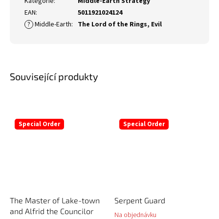
Kategorie
:
Middle-Earth Strategy
EAN
:
5011921024124
?
Middle-Earth
:
The Lord of the Rings
,
Evil
Související produkty
Special Order
Special Order
The Master of Lake-town
Serpent Guard
and Alfrid the Councilor
Na objednávku