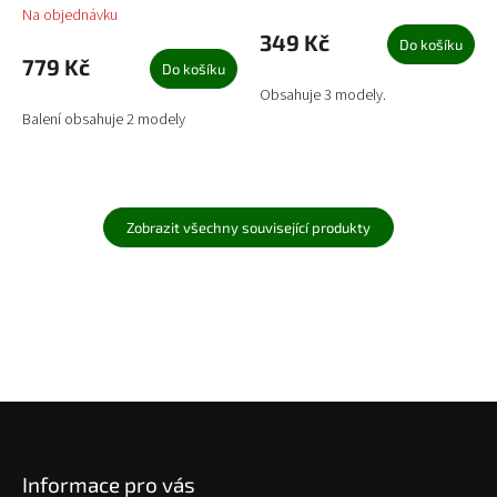
Na objednávku
349 Kč
Do košíku
779 Kč
Do košíku
Obsahuje 3 modely.
Balení obsahuje 2 modely
Zobrazit všechny související produkty
Z
á
p
Informace pro vás
a