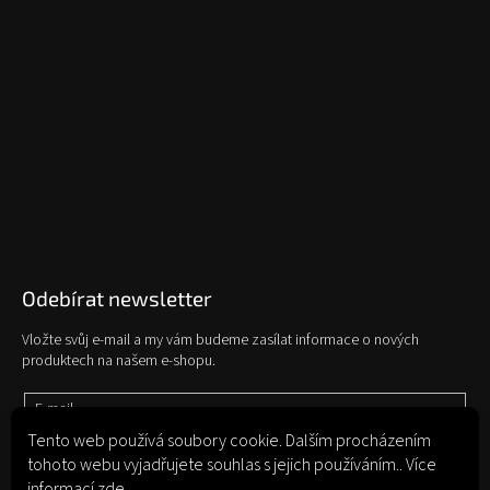
Odebírat newsletter
Vložte svůj e-mail a my vám budeme zasílat informace o nových
produktech na našem e-shopu.
E-mail
Tento web používá soubory cookie. Dalším procházením
tohoto webu vyjadřujete souhlas s jejich používáním.. Více
Vložením e-mailu souhlasíte s
podmínkami ochrany osobních údajů
informací
zde
.