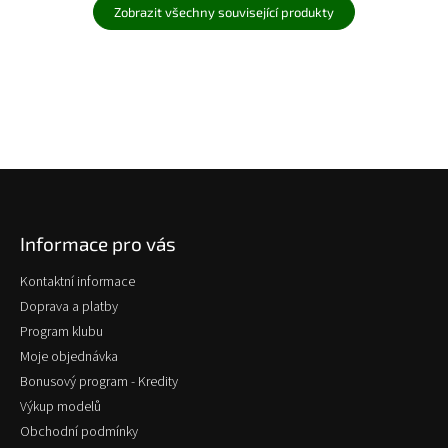
Zobrazit všechny související produkty
Z
á
p
Informace pro vás
a
t
Kontaktní informace
í
Doprava a platby
Program klubu
Moje objednávka
Bonusový program - Kredity
Výkup modelů
Obchodní podmínky