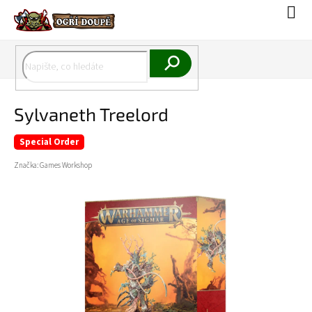
Přejít
Náku
na
koší
obsah
Hledat
Sylvaneth Treelord
Special Order
Značka:
Games Workshop