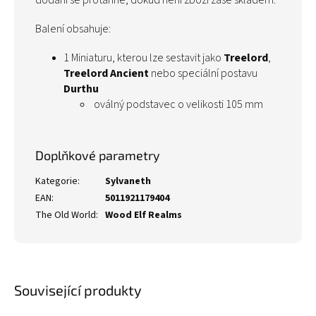
dodání se protáhne, dokud není zboží zase skladem.
Balení obsahuje:
1 Miniaturu, kterou lze sestavit jako
Treelord
,
Treelord Ancient
nebo speciální postavu
Durthu
oválný podstavec o velikosti 105 mm
Doplňkové parametry
Kategorie
:
Sylvaneth
EAN
:
5011921179404
The Old World
:
Wood Elf Realms
Související produkty