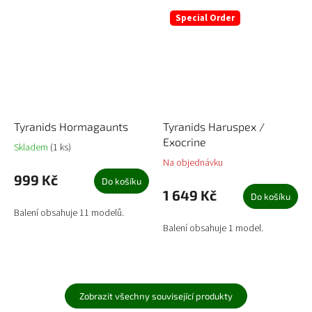
Special Order
Tyranids Hormagaunts
Tyranids Haruspex /
Exocrine
Skladem
(1 ks)
Na objednávku
999 Kč
Do košíku
1 649 Kč
Do košíku
Balení obsahuje 11 modelů.
Balení obsahuje 1 model.
Zobrazit všechny související produkty