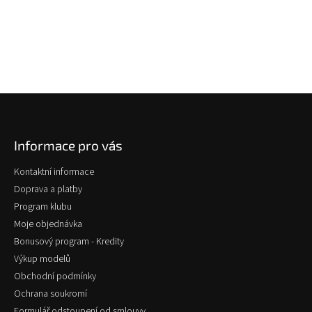
Z
á
p
Informace pro vás
a
t
Kontaktní informace
í
Doprava a platby
Program klubu
Moje objednávka
Bonusový program - Kredity
Výkup modelů
Obchodní podmínky
Ochrana soukromí
Formulář odstoupení od smlouvy