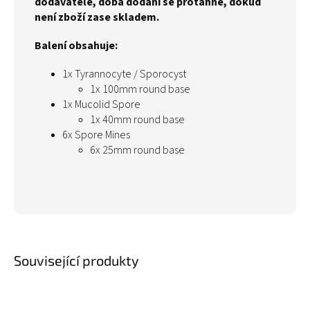
dodavatele, doba dodání se protáhne, dokud
není zboží zase skladem.
Balení obsahuje:
1x Tyrannocyte / Sporocyst
1x 100mm round base
1x Mucolid Spore
1x 40mm round base
6x Spore Mines
6x 25mm round base
Související produkty