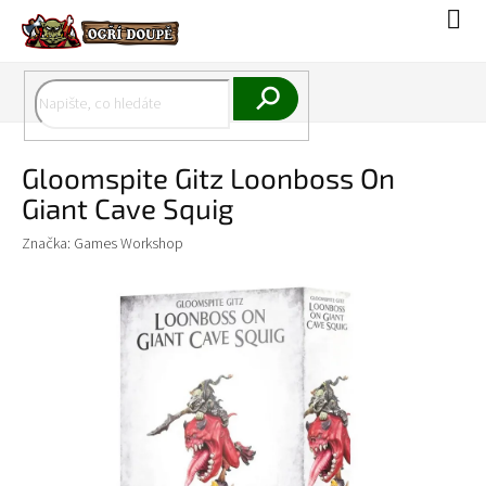
Přejít
Náku
na
koší
obsah
Hledat
Gloomspite Gitz Loonboss On
Giant Cave Squig
Značka:
Games Workshop