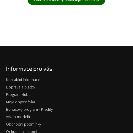
Z
á
p
Informace pro vás
a
t
Kontaktní informace
í
Doprava a platby
Program klubu
Moje objednávka
Bonusový program - Kredity
Výkup modelů
Obchodní podmínky
Ochrana soukromí